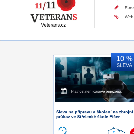
E-ma
Web
Veterans.cz
10 %
SLEVA
Platnost není časově omezena.
Sleva na přípravu a školení na zbrojní
průkaz ve Střelecké škole Fišer.