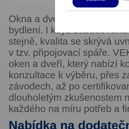
Okna a dveře významným zp
bydlení. I když zabudovaná
stejně, kvalita se skrývá uvn
v tzv. připojovací spáře. V
oken a dveří, který nabízí k
konzultace k výběru, přes z
závodech, až po certifikova
dlouholetým zkušenostem n
každého na míru potřeb a f
Nabídka na dodateč