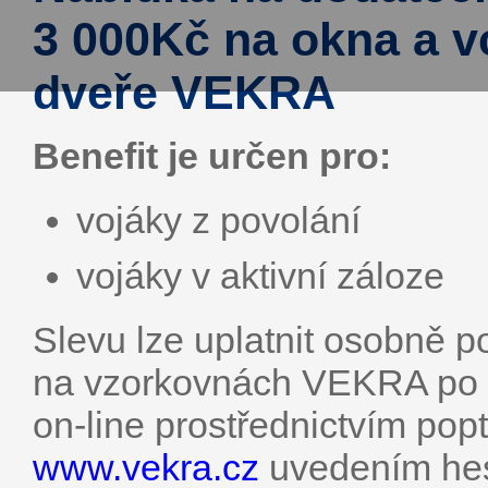
3 000Kč na okna a 
dveře VEKRA
Benefit je určen pro:
vojáky z povolání
vojáky v aktivní záloze
Slevu lze uplatnit osobně p
na vzorkovnách VEKRA po ce
on-line prostřednictvím po
www.vekra.cz
uvedením he