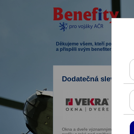
Děkujeme všem, kteří podpořili ten
a přispěli svým benefitem.
Dodatečná sleva až 
Okna a dveře významným způsobem ovli