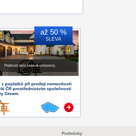
až 50 %
SLEVA
Platnost není časově omezena.
 z poplatků při prodeji nemovitosti
lé ČR prostřednictvím společnosti
ty Gteam.
Podmínky