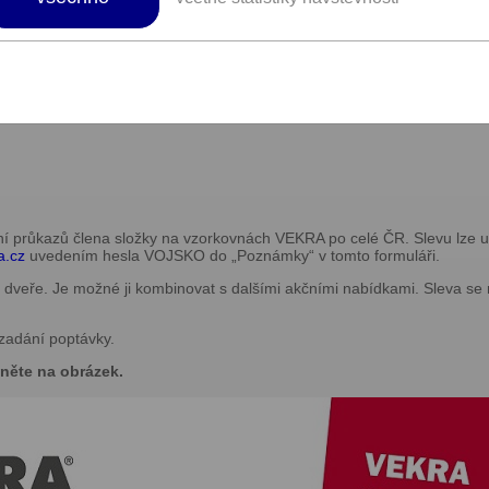
ojovací spáře. VEKRA je tradiční český výrobce oken a dveří, který nabíz
výrobu ve vlastních závodech, až po certifikovanou montáž a servisní 
o na míru potřeb a finančních možností.
ou slevu až 3 000Kč na okna a vchodo
ní průkazů člena složky na vzorkovnách VEKRA po celé ČR. Slevu lze upl
a.cz
uvedením hesla VOJSKO do „Poznámky“ v tomto formuláři.
dveře. Je možné ji kombinovat s dalšími akčními nabídkami. Sleva se n
 zadání poptávky.
něte na obrázek.