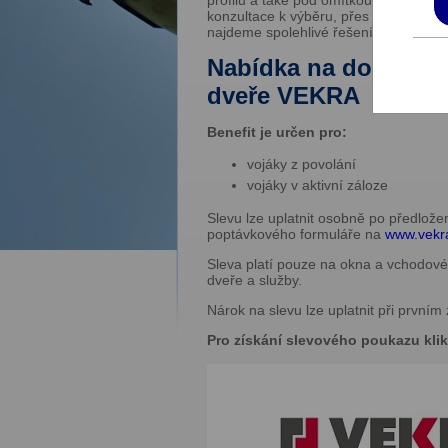
profilu a také pod omítkou v tzv. přip
konzultace k výběru, přes zaměření, 
najdeme spolehlivé řešení pro každéh
Nabídka na dodatečn
dveře VEKRA
Benefit je určen pro:
vojáky z povolání
vojáky v aktivní záloze
Slevu lze uplatnit osobně po předlože
poptávkového formuláře na
www.vekr
Sleva platí pouze na okna a vchodové 
dveře a služby.
Nárok na slevu lze uplatnit při prvním
Pro získání slevového poukazu klik