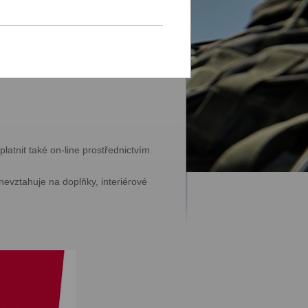
í kompletní služby na klíč od
služby. Díky dlouholetým zkušenostem
vé
atnit také on-line prostřednictvím
evztahuje na doplňky, interiérové