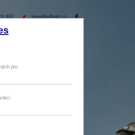
01 657
benefity@
vlrz.cz
Přihlásit
es
E
RÁD BYCH NABÍDL
DY
NOVÝ BENEFIT
ných pro
sleva až 3000 Kč
KRA.
unkci
benefit se líbí 2 uživatelům
d stejně, kvalita se skrývá uvnitř