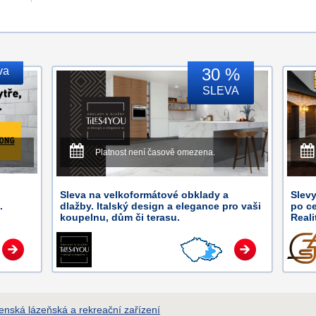
va
30 %
SLEVA
Platnost není časově omezena.
Sleva na velkoformátové obklady a
Slevy
.
dlažby. Italský design a elegance pro vaši
po ce
koupelnu, dům či terasu.
Reali
enská lázeňská a rekreační zařízení