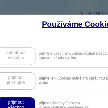
+420 973 2
Používáme Cooki
to projekt
ZAREGISTRUJTE S
ZÍSKÁTE DALŠÍ VÝHO
odmítnout
odmítne všechny Cookies včetně nezbyt
všechno
správnou funkci webu
3 000 Kč na okna a vchodové dveře VE
přijmout
přijme jen Cookies nutné pro správnou f
jen nutné
webu
Platnost není časově omezena.
přijmout
přijme všechny Cookies
vňují komfort bydlení. I když zabudovaná okna vypadají na první pohle
všechno
včetně statistiky návštěvnosti