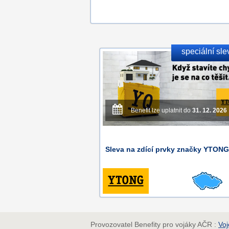
speciální sle
Benefit lze uplatnit do
31. 12. 2026
Sleva na zdící prvky značky YTONG
Provozovatel Benefity pro vojáky AČR :
Voj