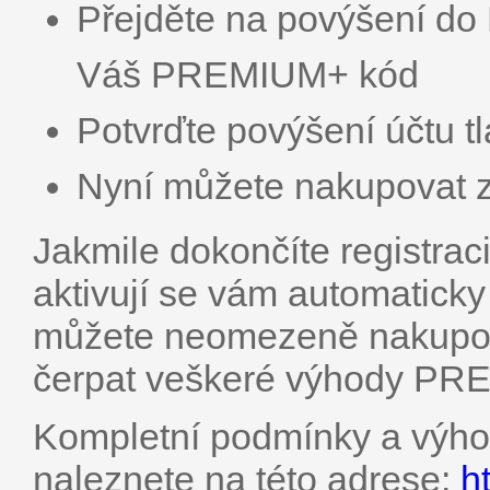
Přejděte na povýšení d
Váš PREMIUM+ kód
Potvrďte povýšení účtu tl
Nyní můžete nakupovat z
Jakmile dokončíte registr
aktivují se vám automatick
můžete neomezeně nakupova
čerpat veškeré výhody PR
Kompletní podmínky a vý
naleznete na této adrese:
h