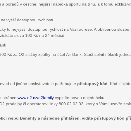
a pořadů v češtině, nejširší nabídka sportu na trhu, a k tomu exkluzivn
 nejvyšší dostupnou rychlostí
ycky tu nejvyšší dostupnou rychlost na Vaší adrese. A oblíbenou službu O
c získáte slevu 100 Kč na 24 měsíců.
Bank
00 Kč za O2 služby zpátky na účet Air Bank. Stačí splnit několik jedn
řevod od jiného poskytovatele potřebujete
přístupový kód
. Kód získát
a stránce
www.o2.cz/o2family
vyplníte novou objednávku.
O2 prodejny či operátorovi linky 800 02 02 02, který s Vámi uzavře sml
ekci webu Benefity a následně přihlášen, vidíte přístupový kód př