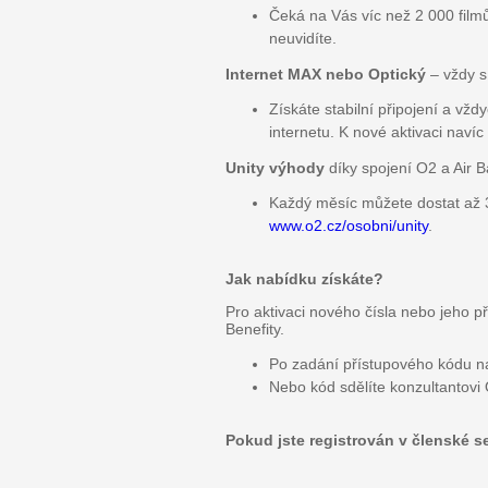
Čeká na Vás víc než 2 000 filmů 
neuvidíte.
Internet MAX nebo Optický
– vždy s
Získáte stabilní připojení a vžd
internetu. K nové aktivaci naví
Unity výhody
díky spojení O2 a Air 
Každý měsíc můžete dostat až 3
www.o2.cz/osobni/unity
.
Jak nabídku získáte?
Pro aktivaci nového čísla nebo jeho p
Benefity.
Po zadání přístupového kódu n
Nebo kód sdělíte konzultantovi 
Pokud jste registrován v členské s