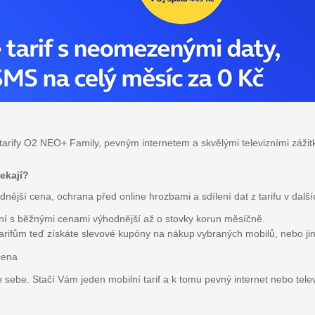
rify O2 NEO+ Family, pevným internetem a skvělými televizními zážitk
ekají?
nější cena, ochrana před online hrozbami a sdílení dat z tarifu v další
ání s běžnými cenami výhodnější až o stovky korun měsíčně.
arifům teď získáte slevové kupóny na nákup vybraných mobilů, nebo jin
cena
 sebe. Stačí Vám jeden mobilní tarif a k tomu pevný internet nebo telev