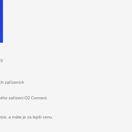
y.
ch zařízeních
ého zařízení O2 Con­nect.
ize, a máte je za lepší cenu.