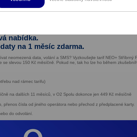
í dalších podmínek či slevových kódů pro čerpání benefit
rnetu O2 Family za zvýhodněné ceny.
vá nabídka.
daty na 1 měsíc zdarma.
ívat neomezená data, volání a SMS? Vyzkoušejte tarif NEO+ Stříbrný 
 se slevou 150 Kč měsíčně. Pokud ne, tak ho lze ho během zkušebního
otřebu nad rámec tarifu)
čně na dalších 11 měsíců, v O2 Spolu dokonce jen 449 Kč měsíčně
b, přenos čísla od jiného operátora nebo přechod z předplacené kar­ty.
nebo do odvolání.