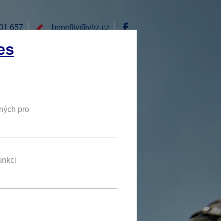
01 657
benefity@
vlrz.cz
Přihlásit
es
E
RÁD BYCH NABÍDL
DY
NOVÝ BENEFIT
ných pro
zvýhodněné volání
rnetu
unkci
benefit se líbí 156 uživatelům