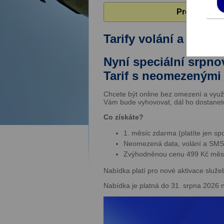
Pro zobrazen
Tarify volání a inte
Nyní speciální srpno
Tarif s neomezenými 
Chcete být online bez omezení a využ
Vám bude vyhovovat, dál ho dostanete
Co získáte?
1. měsíc zdarma (platíte jen sp
Neomezená data, volání a SMS
Zvýhodněnou cenu 499 Kč měsí
Nabídka platí pro nové aktivace služe
Nabídka je platná do 31. srpna 2026 