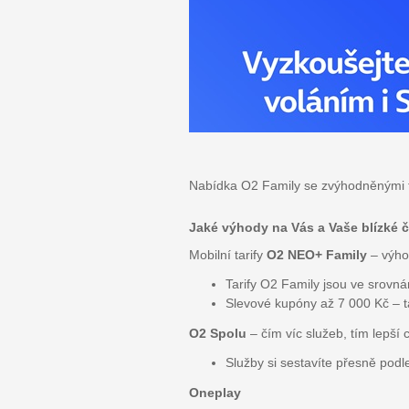
Nabídka O2 Family se zvýhodněnými ta
Jaké výhody na Vás a Vaše blízké č
Mobilní tarify
O2 NEO+ Family
– výhod
Tarify O2 Family jsou ve srovn
Slevové kupóny až 7 000 Kč – t
O2 Spolu
– čím víc služeb, tím lepší 
Služby si sestavíte přesně podle
Oneplay