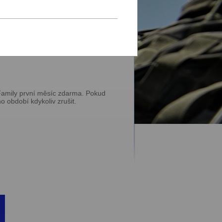
u se
přihlaste
.
Family první měsíc zdarma. Pokud
 období kdykoliv zrušit.