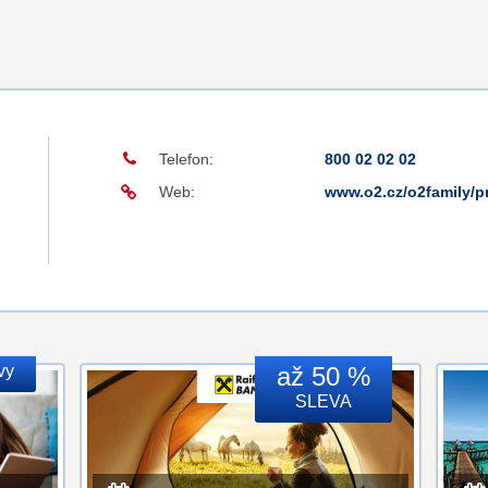
Telefon:
800 02 02 02
Web:
www.o2.cz/o2family/pr
vy
až 50 %
SLEVA