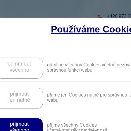
+420 973 2
Používáme Cooki
to projekt
ZAREGISTRUJTE S
ZÍSKÁTE DALŠÍ VÝHO
odmítnout
odmítne všechny Cookies včetně nezbyt
všechno
správnou funkci webu
nově zvýhodněných tarifů volání a inte
přijmout
přijme jen Cookies nutné pro správnou f
jen nutné
webu
Platnost není časově omezena.
přijmout
přijme všechny Cookies
všechno
včetně statistiky návštěvnosti