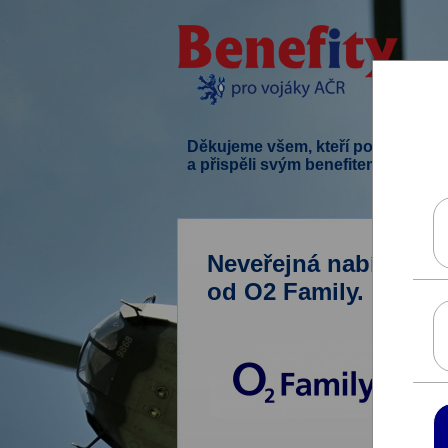
Děkujeme všem, kteří podpořili ten
a přispěli svým benefitem.
Neveřejná nabídka ce
od O2 Family.