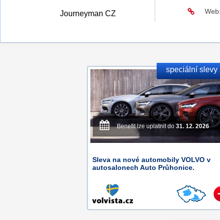
Web
Journeyman CZ
speciální slevy
Benefit lze uplatnit do
31. 12. 2026
Sleva na nové automobily VOLVO v
autosalonech Auto Průhonice.