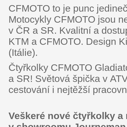
CFMOTO to je punc jedinečnos
Motocykly CFMOTO jsou nej
v ČR a SR. Kvalitní a dost
KTM a CFMOTO. Design Ki
(Itálie).
Čtyřkolky CFMOTO Gladiato
a SR! Světová špička v ATV 
cestování i nejtěžší pracov
Veškeré nové čtyřkolky 
v showroomu Journeman 