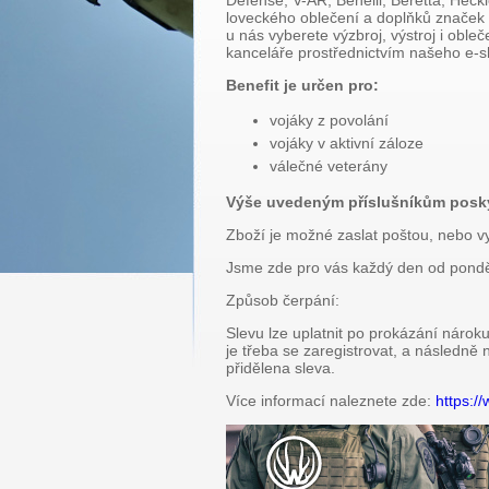
Defense, V-AR, Benelli, Beretta, Heckl
loveckého oblečení a doplňků značek
u nás vyberete výzbroj, výstroj i oble
kanceláře prostřednictvím našeho e-
Benefit je určen pro:
vojáky z povolání
vojáky v aktivní záloze
válečné veterány
Výše uvedeným příslušníkům poskytu
Zboží je možné zaslat poštou, nebo 
Jsme zde pro vás každý den od pondě
Způsob čerpání:
Slevu lze uplatnit po prokázání nárok
je třeba se zaregistrovat, a následn
přidělena sleva.
Více informací naleznete zde:
https:/