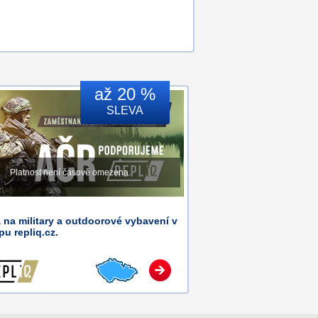
až 20 %
SLEVA
Platnost není časově omezena.
 na military a outdoorové vybavení v
u repliq.cz.