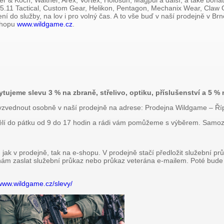
er & Koch, Walther, Arex, Vortex, Holosun, Magpul a další, a také bohat
 5.11 Tactical, Custom Gear, Helikon, Pentagon, Mechanix Wear, Claw
čení do služby, na lov i pro volný čas. A to vše buď v naší prodejně v B
shopu
www.wildgame.cz
.
jeme slevu 3 % na zbraně, střelivo, optiku, příslušenství a 5 % 
vyzvednout osobně v naší prodejně na adrese: Prodejna Wildgame – Ří
lí do pátku od 9 do 17 hodin a rádi vám pomůžeme s výběrem. Samozře
u jak v prodejně, tak na e-shopu. V prodejně stačí předložit služební p
ě nám zaslat služební průkaz nebo průkaz veterána e-mailem. Poté bu
/www.wildgame.cz/slevy/