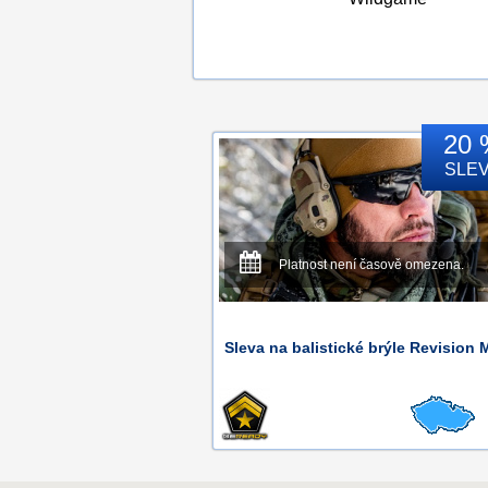
20 
SLE
Platnost není časově omezena.
Sleva na balistické brýle Revision Mi