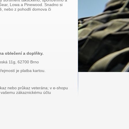
ý sortiment taktického, sportovního a
 Gear, Lowa a Pinewood. Snadno si
rně, nebo z pohodlí domova či
na oblečení a doplňky.
pská 11g, 62700 Brno
jmostí je platba kartou.
růkaz nebo průkaz veterána; v e-shopu
de vašemu zákaznickému účtu