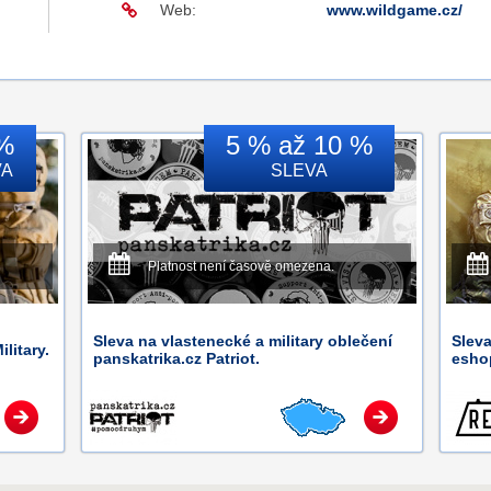
Web:
www.wildgame.cz/
%
5 % až 10 %
VA
SLEVA
Platnost není časově omezena.
Sleva na vlastenecké a military oblečení
Sleva
litary.
panskatrika.cz Patriot.
eshop