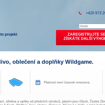
+420 973 2
to projekt
ZAREGISTRUJTE S
ZÍSKÁTE DALŠÍ VÝHO
elivo, oblečení a doplňky Wildgame.
Platnost není časově omezena.
aní, střeliva a optiky od předních výrobců, jakými jsou Glock, Česká Zb