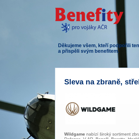
Děkujeme všem, kteří podpořili ten
a přispěli svým benefitem.
Sleva na zbraně, stř
Wildgame
nabízí široký sortiment zbr