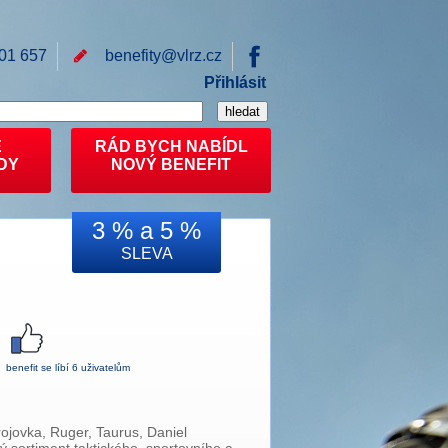
01 657
benefity@
vlrz.cz
Přihlásit
E
RÁD BYCH NABÍDL
DY
NOVÝ BENEFIT
3 % a 5 %
SLEVA
benefit se líbí 6 uživatelům
rojovka, Ruger, Taurus, Daniel