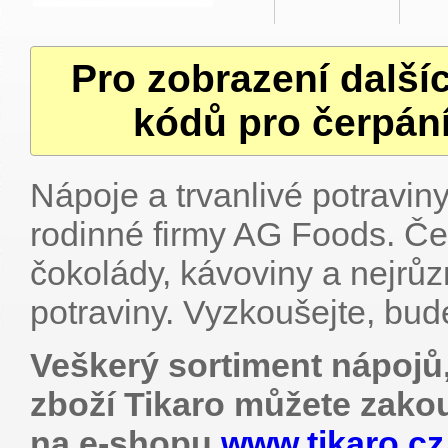
Pro zobrazení další
kódů pro čerpání
Nápoje a trvanlivé potraviny
rodinné firmy AG Foods. Čes
čokolády, kávoviny a nejrůzn
potraviny. Vyzkoušejte, bude
Veškerý sortiment nápojů,
zboží Tikaro můžete zako
na e-shopu
www.tikaro.cz