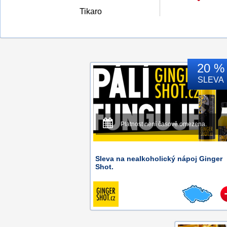
Tikaro
20 %
SLEVA
Platnost není časově omezena.
Sleva na nealkoholický nápoj Ginger
Shot.