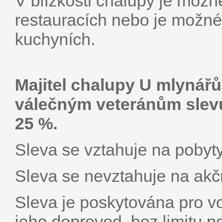
V blízkosti chalupy je možn
restauracích nebo je možné
kuchyních.
Majitel chalupy U mlynářů
válečným veteránům slevu
25 %.
Sleva se vztahuje na pobyt
Sleva se nevztahuje na akčn
Sleva je poskytována pro v
jeho doprovod, bez limitu p