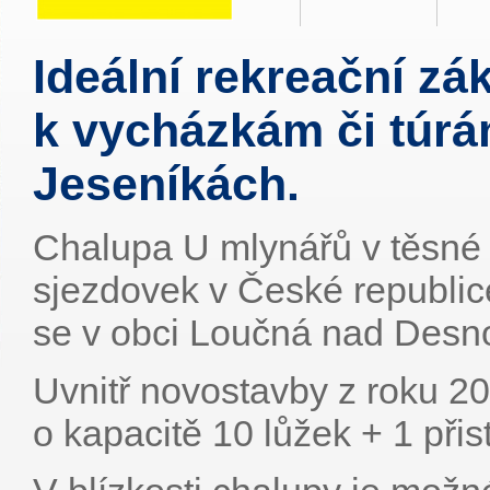
Ideální rekreační zá
k vycházkám či túr
Jeseníkách.
Chalupa U mlynářů v těsné b
sjezdovek v České republi
se v obci Loučná nad Desnou
Uvnitř novostavby z roku 2
o kapacitě 10 lůžek + 1 přis