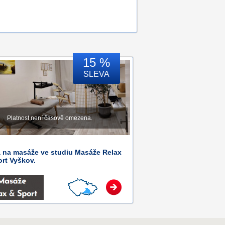
15 %
SLEVA
Platnost není časově omezena.
a na masáže ve studiu Masáže Relax
rt Vyškov.