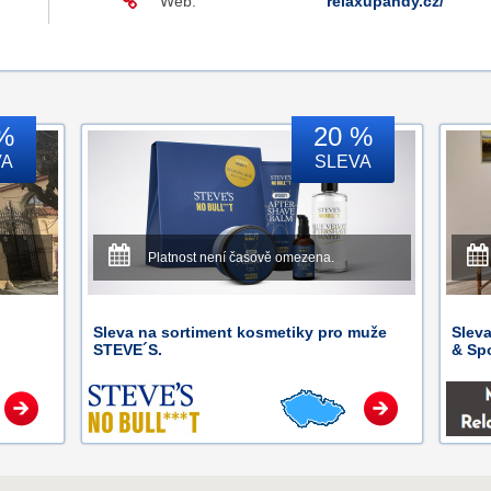
Web:
relaxupandy.cz/
%
20 %
VA
SLEVA
Platnost není časově omezena.
Sleva na sortiment kosmetiky pro muže
Slev
STEVE´S.
& Spo