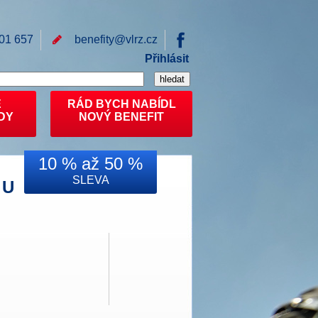
01 657
benefity@
vlrz.cz
Přihlásit
E
RÁD BYCH NABÍDL
DY
NOVÝ BENEFIT
10 % až 50 %
SLEVA
 U