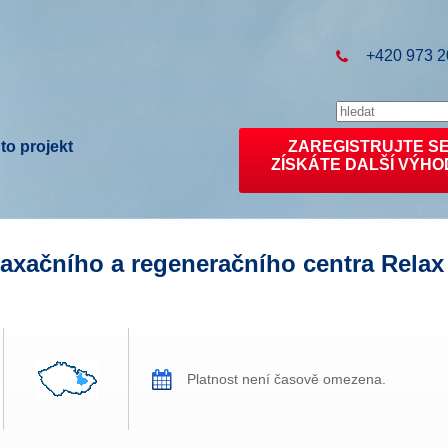
+420 973 2
to projekt
ZAREGISTRUJTE S
ZÍSKÁTE DALŠÍ VÝHO
laxačního a regeneračního centra Relax
Platnost není časově omezena.