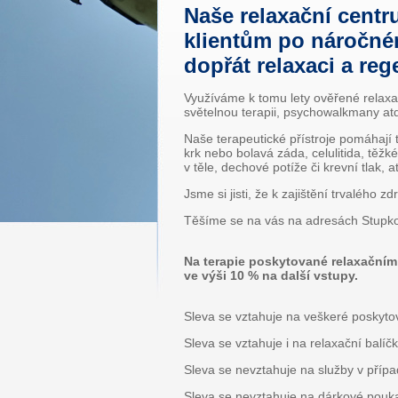
Naše relaxační cent
klientům po náročné
dopřát relaxaci a reg
Využíváme k tomu lety ověřené relaxač
světelnou terapii, psychowalkmany at­d
Naše terapeutické přístroje pomáhají t
krk nebo bolavá záda, celulitida, těžk
v těle, dechové potíže či krevní tlak, a
Jsme si jisti, že k zajištění trvalého
Těšíme se na vás na adresách Stupko
Na terapie poskytované relaxačním
ve výši 10 % na další vstupy.
Sleva se vztahuje na veškeré poskyto
Sleva se vztahuje i na relaxační balíčk
Sleva se nevztahuje na služby v přípa
Sleva se nevztahuje na dárkové pouk