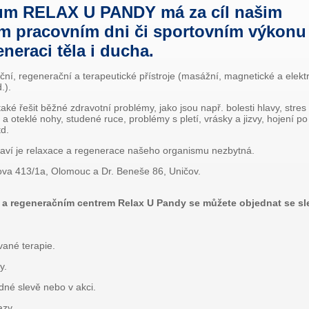
rum RELAX U PANDY má za cíl našim
m pracovním dni či sportovním výkonu
eneraci těla i ducha.
ní, regenerační a terapeutické přístroje (masážní, magnetické a elektr
.).
aké řešit běžné zdravotní problémy, jako jsou např. bolesti hlavy, stre
é a oteklé nohy, studené ruce, problémy s pletí, vrásky a jizvy, hojení 
td.
 zdraví je relaxace a regenerace našeho organismu nezbytná.
va 413/1a, Olomouc a Dr. Beneše 86, Uničov.
 a regeneračním centrem Relax U Pandy se můžete objednat se sle
vané terapie.
y.
dné slevě nebo v akci.
azy.