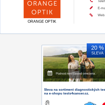
Tele
E-ma
Web
ORANGE OPTIK
20 %
SLEVA
Platnost není časově omezena.
Sleva na sortiment diagnostických te
na e-shopu tests4cancer.cz.