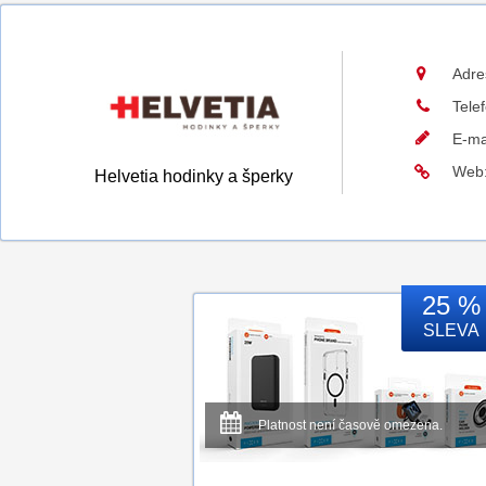
Adre
Tele
E-ma
Web
Helvetia hodinky a šperky
25 %
SLEVA
Platnost není časově omezena.