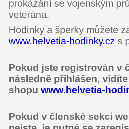
prokázání se vojenským p
veterána.
Hodinky a šperky můžete za
www.helvetia-hodinky.cz
s p
Pokud jste registrován v 
následně přihlášen, vidít
shopu
www.helvetia-hodi
Pokud v členské sekci web
nejste, je nutné se zaregis