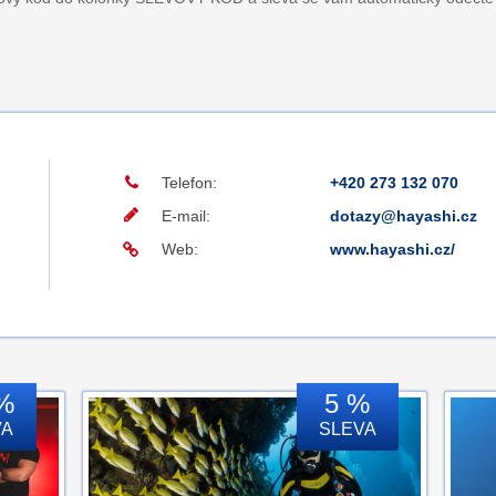
Telefon:
+420 273 132 070
E-mail:
dotazy@hayashi.cz
Web:
www.hayashi.cz/
%
5 %
VA
SLEVA