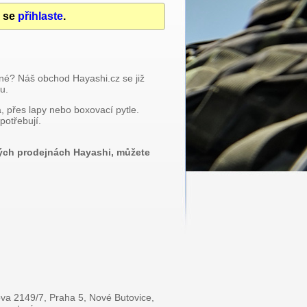
u se
přihlaste
.
iné? Náš obchod Hayashi.cz se již
u.
, přes lapy nebo boxovací pytle.
potřebují.
ných prodejnách Hayashi, můžete
va 2149/7, Praha 5, Nové Butovice,