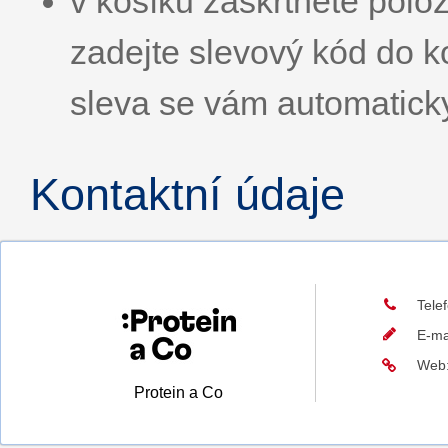
v košíku zaškrtněte p
zadejte slevový kód d
sleva se vám automatick
Kontaktní údaje
Tele
E-ma
Web
Protein a Co