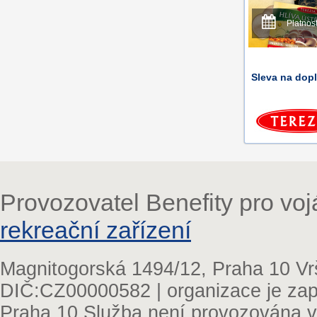
Platnos
Sleva na dop
Provozovatel Benefity pro vo
rekreační zařízení
Magnitogorská 1494/12, Praha 10 Vr
DIČ:CZ00000582 | organizace je zap
Praha 10 Služba není provozována v 