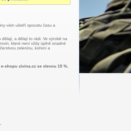
viny vám ušetří spoustu času a
dělají, a dělají to rádi. Ve výrobě na
urovin, které není vždy úplně snadné
čerstvou zeleninu, koření a
e-shopu zivina.cz se slevou 15 %.
.