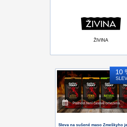
ŽIVINA
10 
SLE
Platnost není časově omezena.
Sleva na sušené maso Zmeškyho je