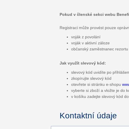
Pokud v členské sekci webu Benefity
Registraci může provést pouze opráv
voják z povolání
voják v aktivní záloze
občanský zaměstnanec rezort
Jak využít slevový kód:
slevový kód uvidíte po přihláše
zkopírujte slevový kód
otevřete si stránku e-shopu
www
vyberte si zboží a vložte je do 
v košíku zadejte slevový kód
Kontaktní údaje