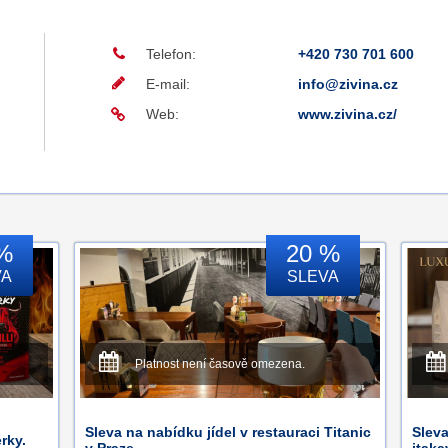
Telefon:
+420 730 701 600
E-mail:
info@zivina.cz
Web:
www.zivina.cz/
%
20 %
VA
SLEVA
Platnost není časově omezena.
Sleva na nabídku jídel v restauraci Titanic
Slev
rky.