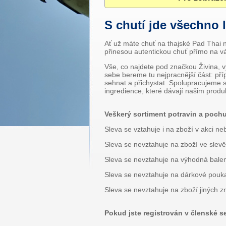
S chutí jde všechno l
Ať už máte chuť na thajské Pad Thai n
přinesou autentickou chuť přímo na v
Vše, co najdete pod značkou Živina, vyr
sebe bereme tu nejpracnější část: pří
sehnat a přichystat. Spolupracujeme s
ingredience, které dávají našim produ
Veškerý sortiment potravin a poch
Sleva se vztahuje i na zboží v akci ne
Sleva se nevztahuje na zboží ve slevě
Sleva se nevztahuje na výhodná balen
Sleva se nevztahuje na dárkové pouk
Sleva se nevztahuje na zboží jiných 
Pokud jste registrován v členské s