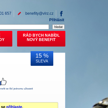
01 657
benefity@
vlrz.cz
Přihlásit
E
RÁD BYCH NABÍDL
DY
NOVÝ BENEFIT
15 %
SLEVA
nefit se líbí jednomu uživateli
u se
přihlaste
.