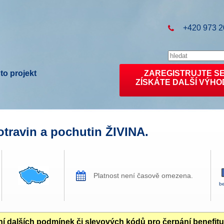
+420 973 2
to projekt
ZAREGISTRUJTE S
ZÍSKÁTE DALŠÍ VÝHO
otravin a pochutin ŽIVINA.
Platnost není časově omezena.
be
í dalších podmínek či slevových kódů pro čerpání benefit