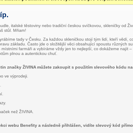
íp.
udle, italské těstoviny nebo tradiční českou svíčkovou, skleničky od Ži
áš stůl. Mňam!
ábíme tady v Česku. Za každou skleničkou stojí tým lidí, kteří vědí, co 
pravu základu. Často jde o složitější věci obsahující spoustu různých s
 místními farmáři a vybíráme vždy jen to nejlepší, co dokážeme najít – 
ktům plnou a autentickou chuť.
utin značky ŽIVINA můžete zakoupit s použitím slevového kódu na 
bo ve výprodeji.
.
í.
azy.
značek než ŽIVINA.
ekci webu Benefity a následně přihlášen, vidíte slevový kód přímo