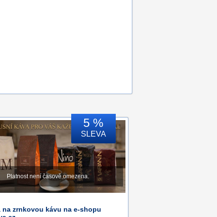
5 %
SLEVA
Platnost není časově omezena.
a na zrnkovou kávu na e-shopu