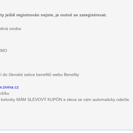
 ještě registrován nejste, je nutné se zaregistrovat.
něná osoba:
u MO
ní do členské sekce benefitů webu Benefity
.zivina.cz
košíku
 do kolonky MÁM SLEVOVÝ KUPÓN a sleva se vám automaticky odečte