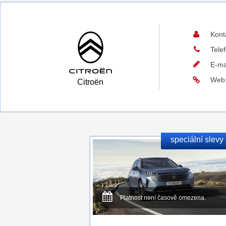
Kont
Tele
E-ma
Web
Citroën
speciální slevy
Platnost není časově omezena.