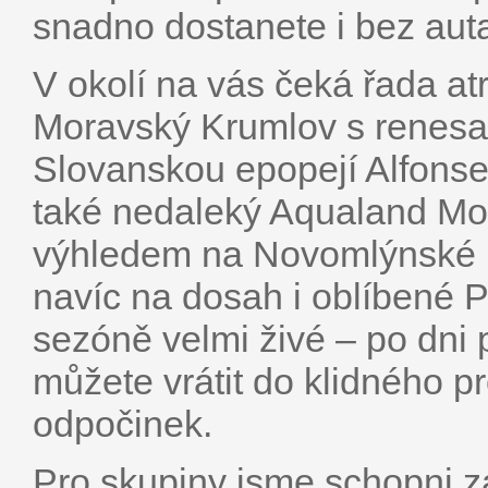
snadno dostanete i bez aut
V okolí na vás čeká řada atr
Moravský Krumlov s renes
Slovanskou epopejí Alfonse
také nedaleký Aqualand Mor
výhledem na Novomlýnské n
navíc na dosah i oblíbené Pa
sezóně velmi živé – po dni 
můžete vrátit do klidného pr
odpočinek.
Pro skupiny jsme schopni za