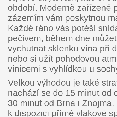
období. Moderně zařízené p
zázemím vám poskytnou max
Každé ráno vás potěší sní
pečivem, během dne můžete 
vychutnat sklenku vína při
nebo si užít pohodovou atm
vinicemi s vyhlídkou u soch
Velkou výhodou je také stra
nachází se do 15 minut od d
30 minut od Brna i Znojma.
k dispozici přímé vlakové s