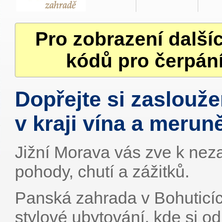
Pro zobrazení další
kódů pro čerpání
Dopřejte si zaslouž
v kraji vína a merun
Jižní Morava vás zve k ne
pohody, chutí a zážitků.
Panská zahrada v Bohuticíc
stylové ubytování, kde si 