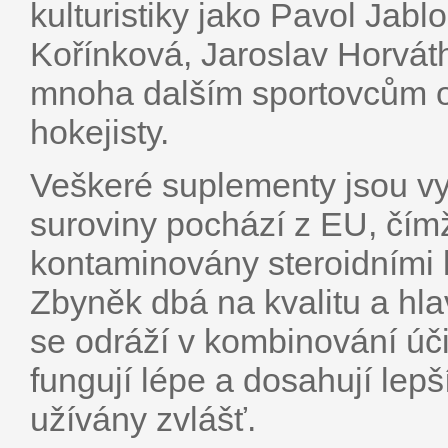
kulturistiky jako Pavol Jabl
Kořínková, Jaroslav Horváth
mnoha dalším sportovcům od
hokejisty.
Veškeré suplementy jsou vy
suroviny pochází z EU, čímž
kontaminovány steroidními 
Zbyněk dbá na kvalitu a hl
se odráží v kombinování úči
fungují lépe a dosahují lep
užívány zvlášť.