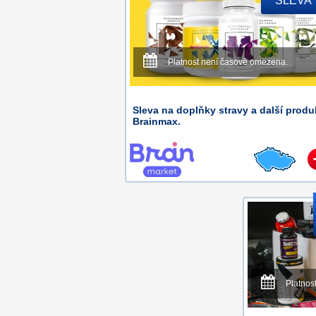
SLEVA
Platnost není časově omezena.
Sleva na doplňky stravy a další produ
Brainmax.
Platnos