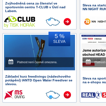
Zvýhodněná cena za členství ve
Sleva na star
sportovním centru T-CLUB v Ústí nad
NN NIGHT RUN
Labem.
5 %
SLEVA
Platnost není časově omezena.
Platnost
Základní kurz freedivingu (nádechového
Sleva na spor
potápění) IANTD Open Water Freediver se
na e-shopu rea
slevou.