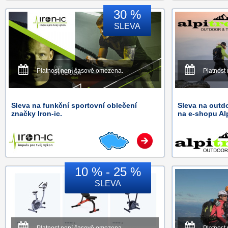
30 %
SLEVA
Platnost není časově omezena.
Platnost
Sleva na funkční sportovní oblečení
Sleva na outd
značky Iron-ic.
na e-shopu Alp
10 % - 25 %
SLEVA