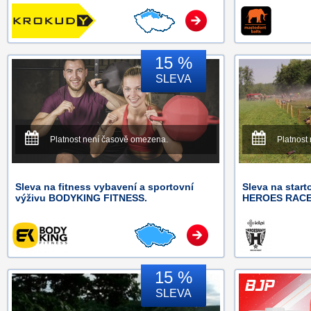
15 %
SLEVA
Platnost není časově omezena.
Platnost
Sleva na fitness vybavení a sportovní
Sleva na start
výživu BODYKING FITNESS.
HEROES RACE
15 %
SLEVA