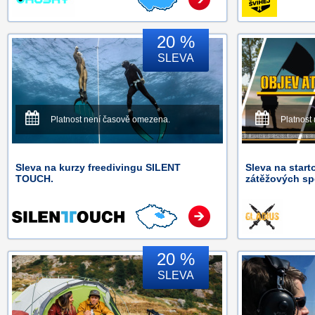
20 %
SLEVA
Platnost není časově omezena.
Platnost
Sleva na kurzy freedivingu SILENT
Sleva na start
TOUCH.
zátěžových sp
20 %
SLEVA