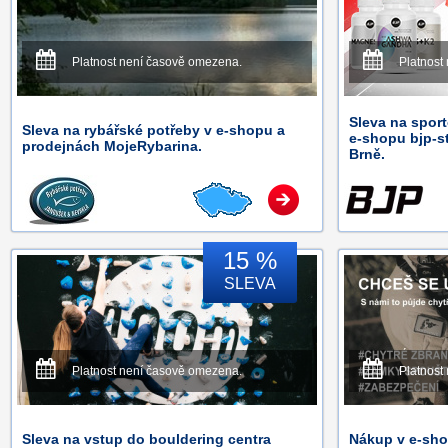
Platnost není časově omezena.
Platnost
Sleva na spor
Sleva na rybářské potřeby v e-shopu a
e-shopu bjp-st
prodejnách MojeRybarina.
Brně.
15 %
SLEVA
Platnost není časově omezena.
Platnost
Sleva na vstup do bouldering centra
Nákup v e-sh