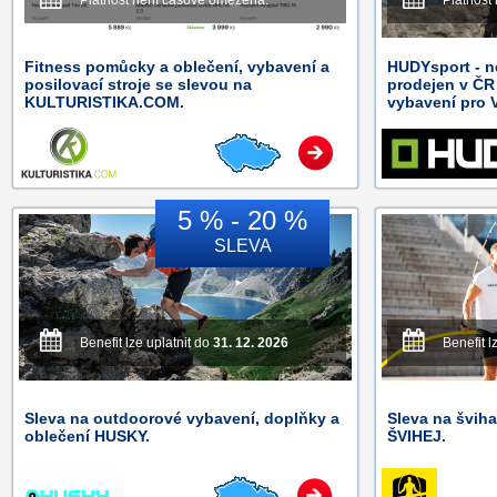
Platnost není časově omezena.
Platnost
Fitness pomůcky a oblečení, vybavení a
HUDYsport - n
posilovací stroje se slevou na
prodejen v ČR
KULTURISTIKA.COM.
vybavení pro V
5 % - 20 %
SLEVA
Benefit lze uplatnit do
31. 12. 2026
Benefit l
Sleva na outdoorové vybavení, doplňky a
Sleva na švih
oblečení HUSKY.
ŠVIHEJ.