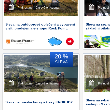
Platnost není časově omezena.
Platnost
Sleva na outdoorové oblečení a vybavení
Sleva na sezn
v síti prodejen a e-shopu Rock Point.
základní pilotn
20 %
SLEVA
Platnost není časově omezena.
Platnost
Sleva na rybá
Sleva na horské kurzy a treky KROKUDY.
e-shopu Masto