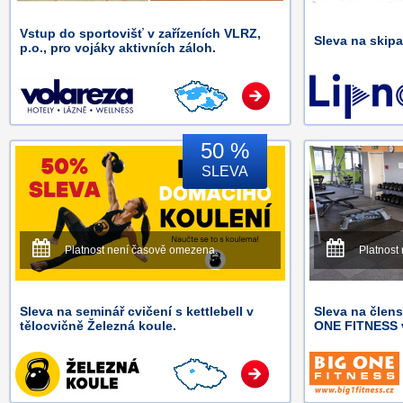
Vstup do sportovišť v zařízeních VLRZ,
Sleva na skipa
p.o., pro vojáky aktivních záloh.
50 %
SLEVA
Platnost není časově omezena.
Platnost
Sleva na seminář cvičení s kettlebell v
Sleva na člens
tělocvičně Železná koule.
ONE FITNESS 