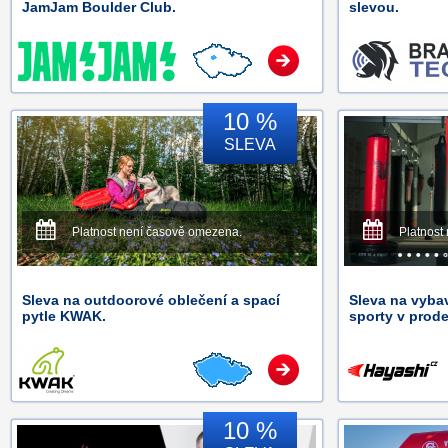
JamJam Boulder Club.
slevou.
10 %
SLEVA
Platnost není časově omezena.
Platnost
Sleva na outdoorové oblečení a spací
Sleva na vyba
pytle KWAK.
sporty v prod
10 %