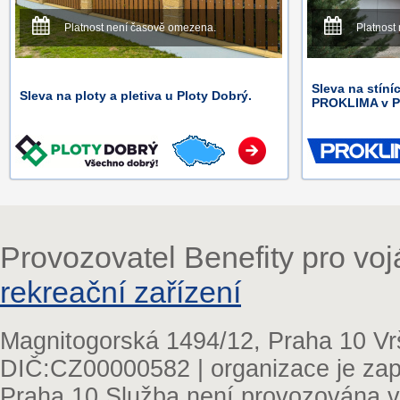
Platnost není časově omezena.
Platnost
Sleva na stíní
Sleva na ploty a pletiva u Ploty Dobrý.
PROKLIMA v P
Provozovatel Benefity pro vo
rekreační zařízení
Magnitogorská 1494/12, Praha 10 Vr
DIČ:CZ00000582 | organizace je zap
Praha 10 Služba není provozována v 