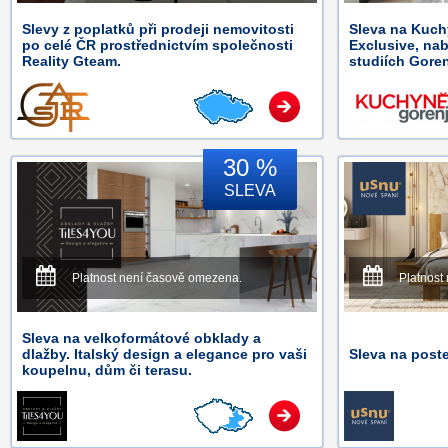
Slevy z poplatků při prodeji nemovitosti
Sleva na Kuch
po celé ČR prostřednictvím společnosti
Exclusive, na
Reality Gteam.
studiích Goren
30 %
SLEVA
Platnost není časově omezena.
Platnost
Sleva na velkoformátové obklady a
dlažby. Italský design a elegance pro vaši
Sleva na post
koupelnu, dům či terasu.