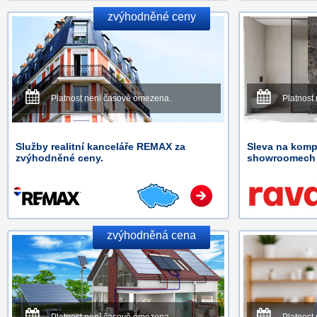
zvýhodněné ceny
Platnost není časově omezena.
Platnost
Služby realitní kanceláře REMAX za
Sleva na komp
zvýhodněné ceny.
showroomech 
zvýhodněná cena