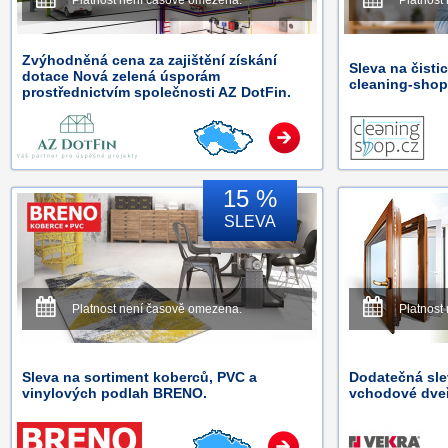
Platnost není časově omezena.
Platnost
Zvýhodněná cena za zajištění získání
Sleva na čisti
dotace Nová zelená úsporám
cleaning-shop
prostřednictvím společnosti AZ DotFin.
15 %
SLEVA
Platnost není časově omezena.
Platnost
Sleva na sortiment koberců, PVC a
Dodatečná sle
vinylových podlah BRENO.
vchodové dve