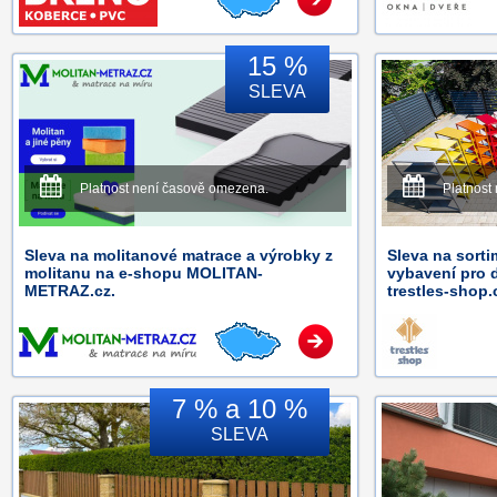
15 %
SLEVA
Platnost není časově omezena.
Platnost
Sleva na molitanové matrace a výrobky z
Sleva na sorti
molitanu na e-shopu MOLITAN-
vybavení pro 
METRAZ.cz.
trestles-shop.
7 % a 10 %
SLEVA