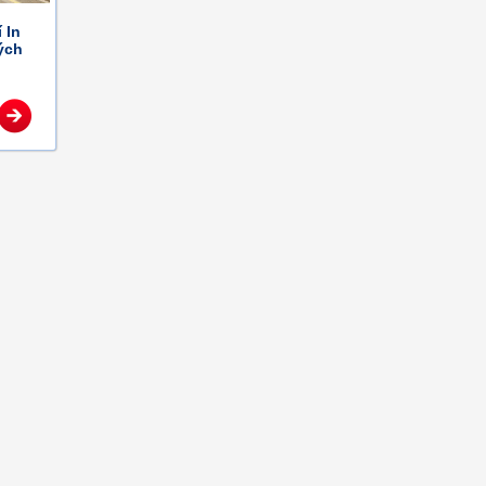
 In
ých