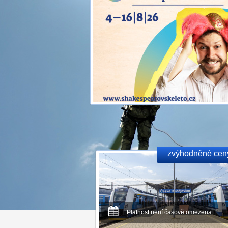
zvýhodněné cen
Platnost není časově omezena.