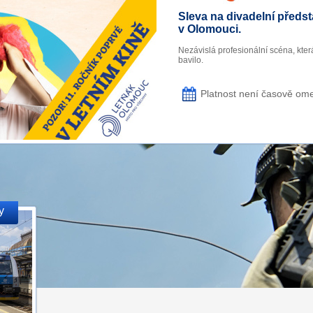
Sleva na divadelní předst
v Olomouci.
Nezávislá profesionální scéna, která
bavilo.
Platnost není časově om
y