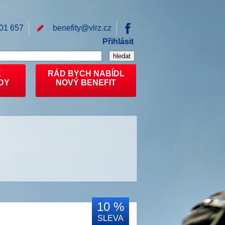
01 657
benefity@
vlrz.cz
Přihlásit
E
RÁD BYCH NABÍDL
DY
NOVÝ BENEFIT
10 %
SLEVA