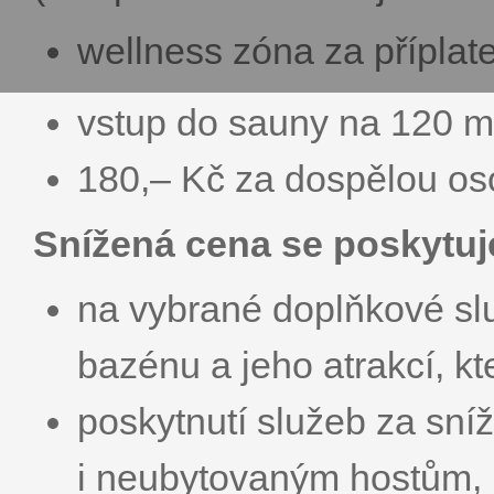
wellness zóna za příplat
vstup do sauny na 120 m
180,– Kč za dospělou o
Snížená cena se poskytuj
na vybrané doplňkové sl
bazénu a jeho atrakcí, kt
poskytnutí služeb za sn
i neubytovaným hostům, k