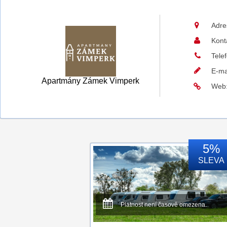
Adre
Kont
Tele
E-ma
Apartmány Zámek Vimperk
Web
5%
SLEVA
Platnost není časově omezena.