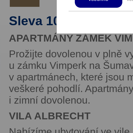
Sleva 10 % na ubyto
APARTMÁNY ZÁMEK VI
Prožijte dovolenou v plně
u zámku Vimperk na Šumav
v apartmánech, které jsou 
veškeré pohodlí. Apartmány 
i zimní dovolenou.
VILA ALBRECHT
Nabízíme ubytování ve vile,