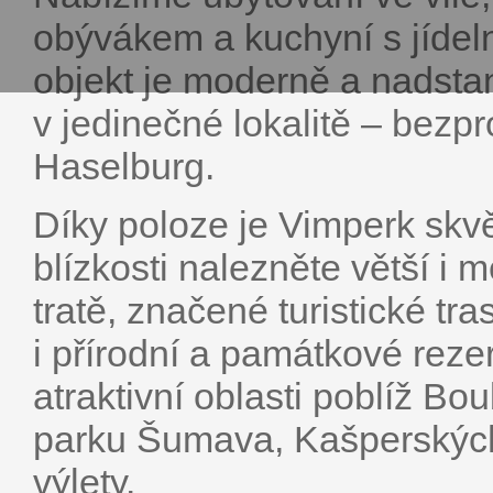
obývákem a kuchyní s jídel
objekt je moderně a nadsta
v jedinečné lokalitě – bezpr
Haselburg.
Díky poloze je Vimperk sk
blízkosti nalezněte větší i 
tratě, značené turistické tr
i přírodní a památkové rezer
atraktivní oblasti poblíž B
parku Šumava, Kašperských 
výlety.