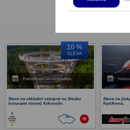
10 %
SLEVA
Platnost není časově omezena.
Platnos
Sleva na základní vstupné na Stezku
Sleva na jízd
korunami stromů Krkonoše.
KartArena.