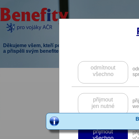
Děkujeme všem, kteří podpořili tento projekt
a přispěli svým benefitem.
odmítnout
od
všechno
sp
přijmout
př
jen nutné
we
B
přijmout
př
všechno
vče