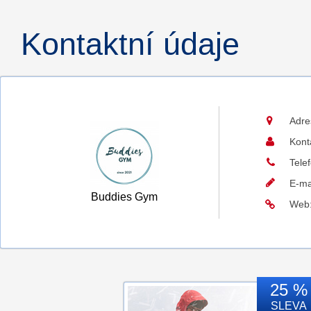
Kontaktní údaje
Adre
Kont
Tele
E-ma
Buddies Gym
Web
25 %
SLEVA