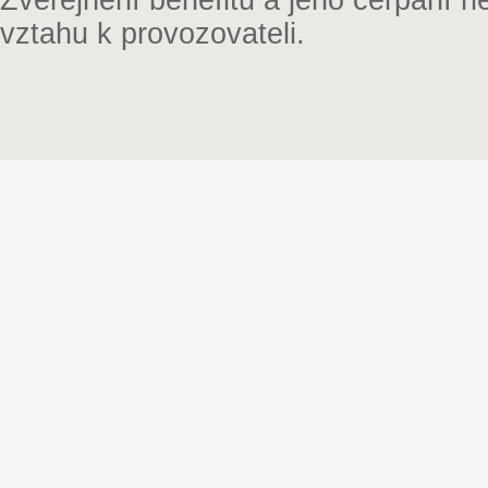
Zveřejnění benefitu a jeho čerpání 
vztahu k provozovateli.