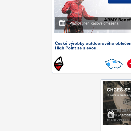
Platnost není časově omezena
České výrobky outdoorového oblečen
High Point se slevou.
Platnos