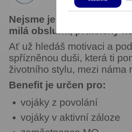
Nejsme jen sportoviště, j
milá obsluha, přátelský k
Ať už hledáš motivaci a pod
spřízněnou duši, která ti 
životního stylu, mezi náma 
Benefit je určen pro:
vojáky z povolání
vojáky v aktivní záloze