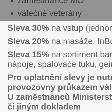
zaměstnance MO
válečné veterány
Sleva 30%
na vstup (jedno
Sleva 20%
na masáže, InB
Sleva 15%
na sortiment bar
nápoje, spalovače tuku, gei
Pro uplatnění slevy je nu
provozovny průkazem vál
U zaměstnanců Ministers
či jiným dokladem