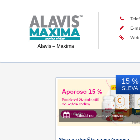
Tele
E-ma
Web
Alavis – Maxima
15 %
SLEVA
Platnost není časově omezena.
Sleva na doplňky stravy Aporosa.