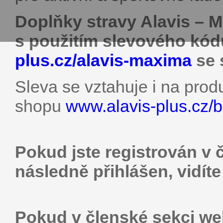
Doplňky stravy Alavis – 
s použitím slevového kó
plus.cz/alavis-maxima
se 
Sleva se vztahuje i na pro
shopu
www.alavis-plus.cz/b
Pokud jste registrován v 
následně přihlášen, vidít
Pokud v členské sekci web