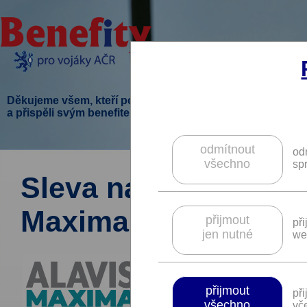
Děkujeme všem, kteří podpořili tento projekt
a přispěli svým benefitem.
odmítnout
od
všechno
sp
Sleva na doplňky str
Maxima.
přijmout
př
jen nutné
we
přijmout
př
všechno
vče