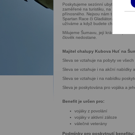
Poskytujeme sezónní ubytování – léto
zaměřené na turistiku, na vodáky, na cy
přínosného. Nejsou nám tedy cizí ani 
Spartan Race či Gladiátora, anebo zi
užíváme a když budete chtít, tak vás d
Milujeme Šumavu, její krásnou přírod
člověk nedostane.
Majitel chalupy Kubova Huť na Šum
Sleva se vztahuje na pobyty ve všech
Sleva se vztahuje i na akční nabídky a
Sleva se vztahuje i na nabídku poskyt
Sleva je poskytována pro vojáka a jeh
Benefit je určen pro:
vojáky z povolání
vojáky v aktivní záloze
válečné veterány
Podmínky pro poskytnutí benefitu: