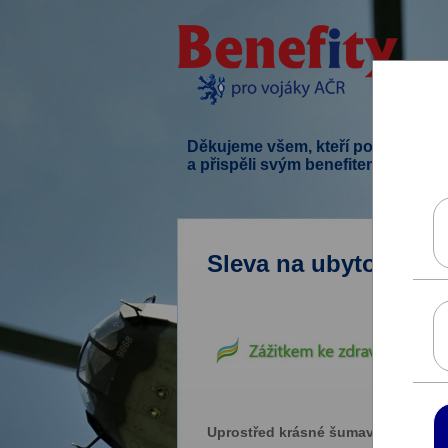
Děkujeme všem, kteří podpořili ten
a přispěli svým benefitem.
Sleva na ubytování 
Uprostřed krásné šumavské přírody 