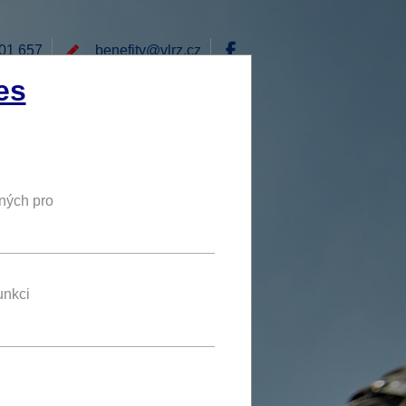
01 657
benefity@
vlrz.cz
Přihlásit
es
E
RÁD BYCH NABÍDL
DY
NOVÝ BENEFIT
ných pro
20 %
SLEVA
vě.
unkci
benefit se líbí 2 uživatelům