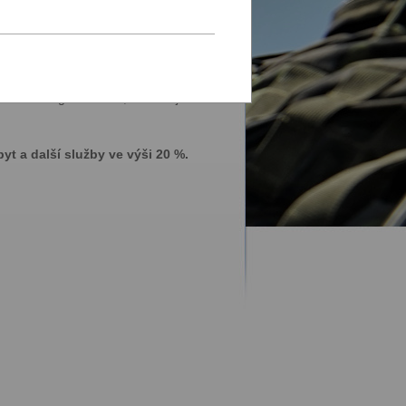
nabízíme zážitkové programy,
 něco nového, zajímavého a zdraví
terénu, všestranný trénink na závod
žování. To všechno si stále pěkně
erná a magická místa, kam se jen tak
t a další služby ve výši 20 %.