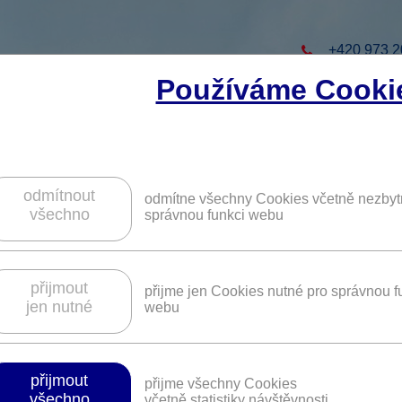
+420 973 2
Používáme Cooki
to projekt
ZAREGISTRUJTE S
ZÍSKÁTE DALŠÍ VÝHO
odmítnout
odmítne všechny Cookies včetně nezbyt
všechno
správnou funkci webu
a služby v chalupě Kubova Huť na Šuma
přijmout
přijme jen Cookies nutné pro správnou f
jen nutné
webu
Platnost není časově omezena.
přijmout
přijme všechny Cookies
lze odpočívat i čerpat novou energii a posilovat své zdraví.
všechno
včetně statistiky návštěvnosti