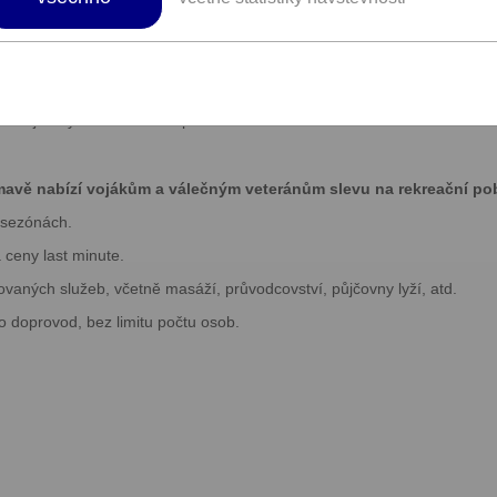
 – zima, v klidné chalupě s kapacitou maximálně pro 10 osob. K tomu 
klisty, na lyžaře i Ski Alpinisty, na ty z vás, kteří chtějí stále zkoušet
Bosoboty, koupání v zimě „pod ledem“, běhání po lese i v náročnějším 
mní bivakování na sněhu. Máme také rádi Wima Hofa a jeho systém otu
okážeme do těchto aktivit i zasvětit.
u s tajemnými zákoutími a proto vás dokážeme zavést i na taková nádh
avě nabízí vojákům a válečným veteránům slevu na rekreační poby
 sezónách.
 ceny last minute.
ovaných služeb, včetně masáží, průvodcovství, půjčovny lyží, atd.
o doprovod, bez limitu počtu osob.