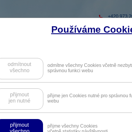
+420 973 2
Používáme Cooki
to projekt
ZAREGISTRUJTE S
ZÍSKÁTE DALŠÍ VÝHO
odmítnout
odmítne všechny Cookies včetně nezbyt
všechno
správnou funkci webu
členství ve sportovním centru T-CLUB v
přijmout
přijme jen Cookies nutné pro správnou f
jen nutné
webu
Platnost není časově omezena.
be
přijmout
přijme všechny Cookies
všechno
včetně statistiky návštěvnosti