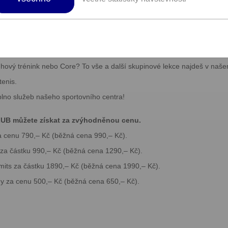
ness a badminton v Ústí nad Labem.
okou cardio, silovou i funkční zónou.
přístupem. Přesně tohle u nás najdete. Zakládáme si na tom, abyste se u
vám nebo poradí se cvičením.
ruhový trénink nebo Core? To vše a další skupinové lekce najdeš v naše
tenis.
plno služeb našeho sportovního centra!
LUB můžete získat za zvýhodněnou cenu.
za cenu 790,– Kč (běžná cena 990,– Kč).
 za částku 990,– Kč (běžná cena 1290,– Kč).
limits za částku 1890,– Kč (běžná cena 1990,– Kč).
y za cenu 500,– Kč (běžná cena 650,– Kč).