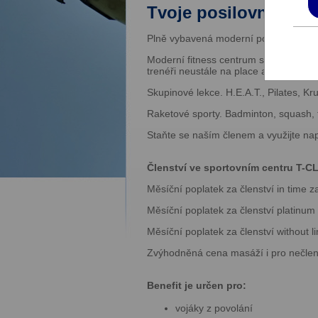
Tvoje posilovna, fit
Plně vybavená moderní posilovna s šir
Moderní fitness centrum s přátelským 
trenéři neustále na place a pomohou 
Skupinové lekce. H.E.A.T., Pilates, K
Raketové sporty. Badminton, squash, 
Staňte se naším členem a využijte na
Členství ve sportovním centru T-C
Měsíční poplatek za členství in time 
Měsíční poplatek za členství platinum
Měsíční poplatek za členství without 
Zvýhodněná cena masáží i pro nečlen
Benefit je určen pro:
vojáky z povolání