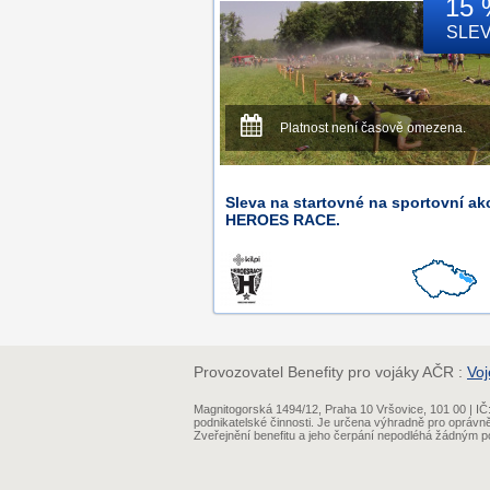
15 
SLE
Platnost není časově omezena.
Sleva na startovné na sportovní ak
HEROES RACE.
Provozovatel Benefity pro vojáky AČR :
Voj
Magnitogorská 1494/12, Praha 10 Vršovice, 101 00 | 
podnikatelské činnosti. Je určena výhradně pro oprávn
Zveřejnění benefitu a jeho čerpání nepodléhá žádným po