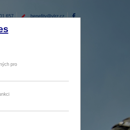
01 657
benefity@
vlrz.cz
Přihlásit
es
E
RÁD BYCH NABÍDL
DY
NOVÝ BENEFIT
ných pro
zvýhodněná cena
 Ústí
unkci
nefit se líbí jednomu uživateli