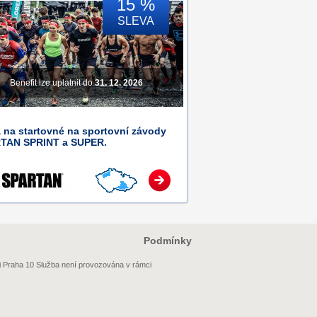
15 %
SLEVA
Benefit lze uplatnit do
31. 12. 2026
 na startovné na sportovní závody
TAN SPRINT a SUPER.
Podmínky
i Praha 10 Služba není provozována v rámci