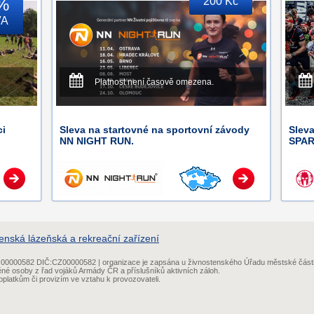
%
200 Kč
VA
Platnost není časově omezena.
ci
Sleva na startovné na sportovní závody
Sleva
NN NIGHT RUN.
SPAR
enská lázeňská a rekreační zařízení
IČ:00000582 DIČ:CZ00000582 | organizace je zapsána u živnostenského Úřadu městské část
ěné osoby z řad vojáků Armády ČR a příslušníků aktivních záloh.
platkům či provizím ve vztahu k provozovateli.