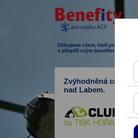
Děkujeme všem, kteří podpořili ten
a přispěli svým benefitem.
Zvýhodněná cena za 
nad Labem.