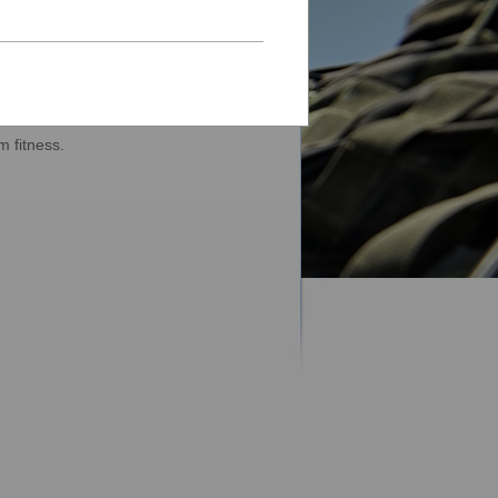
 nás cítili dobře, proto jsou naši
m fitness.