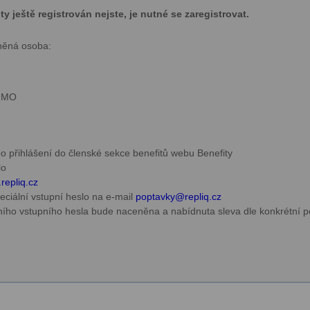
 ještě registrován nejste, je nutné se zaregistrovat.
něná osoba:
u MO
 po přihlášení do členské sekce benefitů webu Benefity
lo
repliq.cz
eciální vstupní heslo na e-mail
poptavky@
repliq.cz
ního vstupního hesla bude naceněna a nabídnuta sleva dle konkrétní 