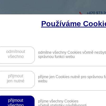
+420 973 2
Používáme Cooki
to projekt
ZAREGISTRUJTE S
ZÍSKÁTE DALŠÍ VÝHO
odmítnout
odmítne všechny Cookies včetně nezbyt
všechno
správnou funkci webu
outdoorové vybavení v eshopu repliq.cz.
přijmout
přijme jen Cookies nutné pro správnou f
jen nutné
webu
Platnost není časově omezena.
přijmout
přijme všechny Cookies
všechno
í dalších podmínek či slevových kódů pro čerpání benefit
včetně statistiky návštěvnosti