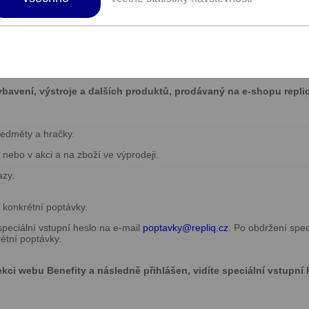
ho vybavení a výstroje.
u výstroj, nože, taktickou obuv, military doplňky, batohy, prostředky 
avení, výstroje a dalších produktů, prodávaný na e-shopu repliq
ředměty a hračky.
 nebo v akci a na zboží ve výprodeji.
azy.
konkrétní poptávky.
speciální vstupní heslo na e-mail
poptavky@
repliq.cz
. Po obdržení spe
étní poptávky.
kci webu Benefity a následně přihlášen, vidíte speciální vstupní 