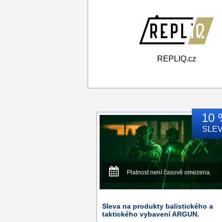
REPLIQ.cz
10 
SLE
Platnost není časově omezena.
Sleva na produkty balistického a
taktického vybavení ARGUN.