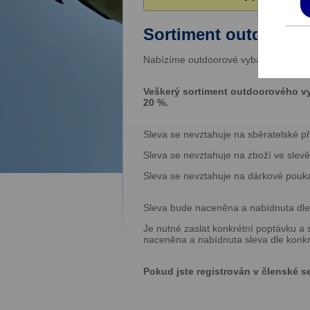
Sortiment outdoorové
Nabízíme outdoorové vybavení, takticko
Veškerý sortiment outdoorového vyb
20 %.
Sleva se nevztahuje na sběratelské p
Sleva se nevztahuje na zboží ve slevě
Sleva se nevztahuje na dárkové pouk
Sleva bude naceněna a nabídnuta dle 
Je nutné zaslat konkrétní poptávku a 
naceněna a nabídnuta sleva dle konkr
Pokud jste registrován v členské se