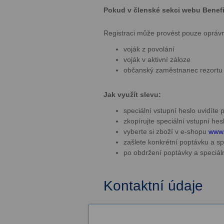
Pokud v členské sekci webu Benefity
Registraci může provést pouze opráv
voják z povolání
voják v aktivní záloze
občanský zaměstnanec rezort
Jak využít slevu:
speciální vstupní heslo uvidíte
zkopírujte speciální vstupní hes
vyberte si zboží v e-shopu
www.
zašlete konkrétní poptávku a sp
po obdržení poptávky a speciál
Kontaktní údaje