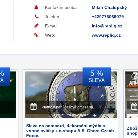
Kontaktní osoba:
Milan Chalupský
Telefon:
+420776069079
E-mail:
info@repliq.cz
Web:
www.repliq.cz
%
5 %
VA
SLEVA
Platnost není časově omezena.
Sleva na paracord, dekorační mýdla a
Zboží
vonné svíčky z e-shopu A.S. Ghost Czech
shop
Force.