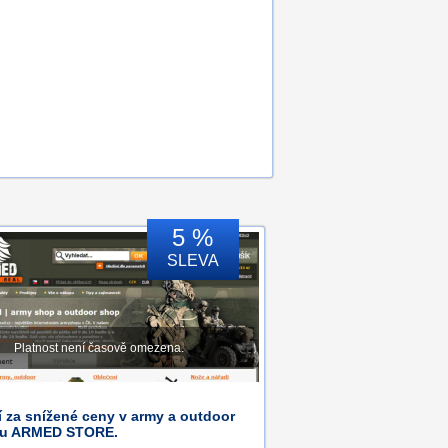
5 %
SLEVA
Platnost není časově omezena.
 za snížené ceny v army a outdoor
u ARMED STORE.