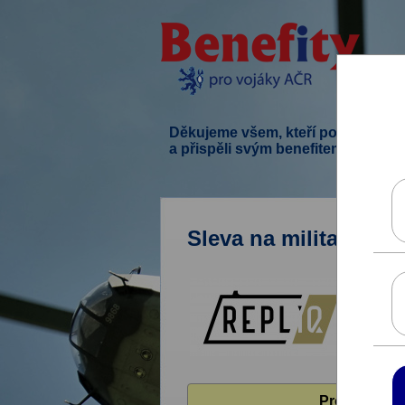
Děkujeme všem, kteří podpořili ten
a přispěli svým benefitem.
Sleva na military a 
Pro zobrazen