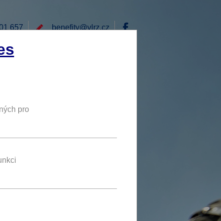
01 657
benefity@
vlrz.cz
Přihlásit
es
E
RÁD BYCH NABÍDL
DY
NOVÝ BENEFIT
ných pro
až 20 %
SLEVA
unkci
benefit se líbí 9 uživatelům
u se
přihlaste
.