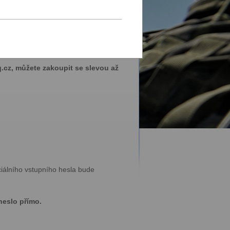
pro sebeobranu a další zboží.
.cz, můžete zakoupit se slevou až
ciálního vstupního hesla bude
heslo přímo.