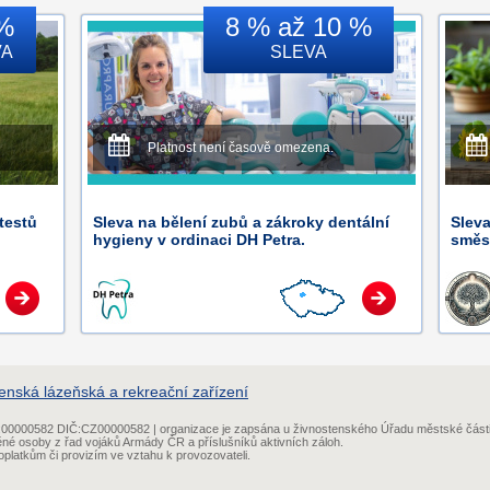
%
8 % až 10 %
VA
SLEVA
Platnost není časově omezena.
testů
Sleva na bělení zubů a zákroky dentální
Sleva
hygieny v ordinaci DH Petra.
směs
enská lázeňská a rekreační zařízení
IČ:00000582 DIČ:CZ00000582 | organizace je zapsána u živnostenského Úřadu městské část
ěné osoby z řad vojáků Armády ČR a příslušníků aktivních záloh.
platkům či provizím ve vztahu k provozovateli.