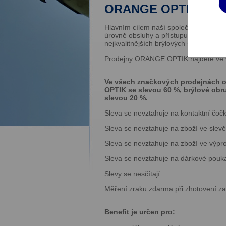
ORANGE OPTIK je síť
Hlavním cílem naší společnosti je kval
úrovně obsluhy a přístupu k našim zá
nejkvalitnějších brýlových skel a slun
Prodejny ORANGE OPTIK najdete ve vš
Ve všech značkových prodejnách o
OPTIK se slevou 60 %, brýlové obru
slevou 20 %.
Sleva se nevztahuje na kontaktní čočk
Sleva se nevztahuje na zboží ve slevě
Sleva se nevztahuje na zboží ve výpro
Sleva se nevztahuje na dárkové pouk
Slevy se nesčítají.
Měření zraku zdarma při zhotovení za
Benefit je určen pro: