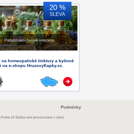
20 %
SLEVA
Platnost není časově omezena.
 na homeopatické tinktury a bylinné
i na e-shopu HruzovyKapky.cz.
Podmínky
i Praha 10 Služba není provozována v rámci