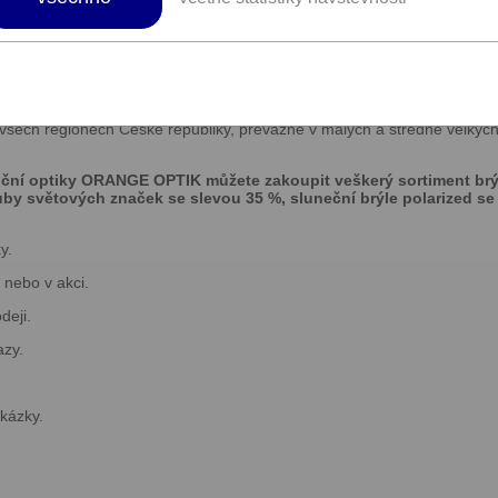
 očních optik po celé České republice.
ifikovaně pomáhat zákazníkům v péči o jejich zrak, cílené zvyšování kv
kazníkům. Hlavním konceptem naší společnosti je široká nabídka vlastn
ečních brýlí, dostupných pro všechny příjmové i věkové skupiny.
ech regionech České republiky, převážně v malých a středně velkýc
ční optiky ORANGE OPTIK můžete zakoupit veškerý sortiment br
by světových značek se slevou 35 %, sluneční brýle polarized se
y.
 nebo v akci.
deji.
azy.
kázky.