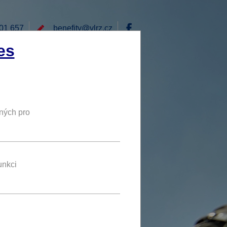
01 657
benefity@
vlrz.cz
Přihlásit
es
E
RÁD BYCH NABÍDL
DY
NOVÝ BENEFIT
ných pro
35 % až 60 %
SLEVA
unkci
benefit se líbí 6 uživatelům