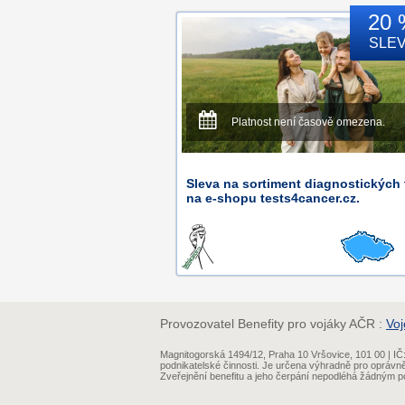
20 
SLE
Platnost není časově omezena.
Sleva na sortiment diagnostických 
na e-shopu tests4cancer.cz.
Provozovatel Benefity pro vojáky AČR :
Voj
Magnitogorská 1494/12, Praha 10 Vršovice, 101 00 | 
podnikatelské činnosti. Je určena výhradně pro oprávn
Zveřejnění benefitu a jeho čerpání nepodléhá žádným po