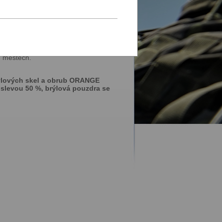
ality nabídky zboží a služeb, celkové
ích i značkových brýlových obrub,
h městech.
ýlových skel a obrub ORANGE
 slevou 50 %, brýlová pouzdra se