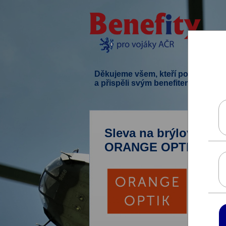
Děkujeme všem, kteří podpořili ten
a přispěli svým benefitem.
Sleva na brýlová skl
ORANGE OPTIK.