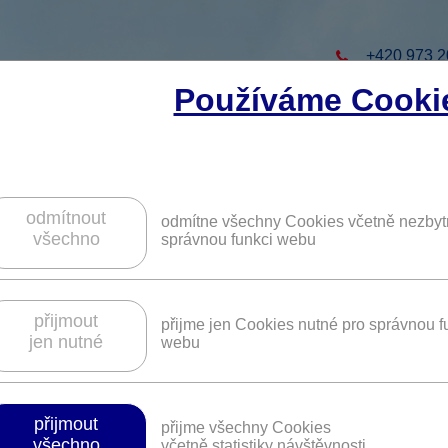
+420 973 2
Používáme Cooki
to projekt
ZAREGISTRUJTE S
ZÍSKÁTE DALŠÍ VÝHO
odmítnout
odmítne všechny Cookies včetně nezbyt
všechno
správnou funkci webu
a a obruby v prodejnách oční optiky
přijmout
přijme jen Cookies nutné pro správnou f
jen nutné
webu
Platnost není časově omezena.
přijmout
přijme všechny Cookies
všechno
včetně statistiky návštěvnosti