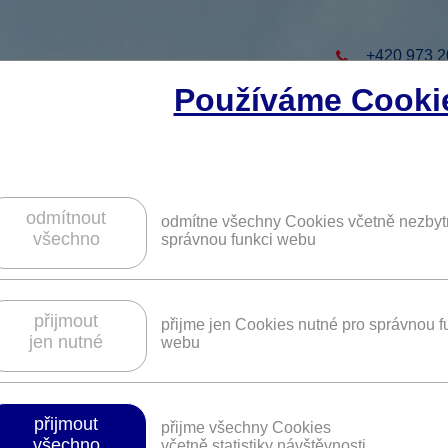
+420 973 2
Používáme Cooki
to projekt
ZAREGISTRUJTE S
ZÍSKÁTE DALŠÍ VÝHO
odmítnout
odmítne všechny Cookies včetně nezbyt
všechno
správnou funkci webu
podního prádla na e-shopu Trenýrkárna
přijmout
přijme jen Cookies nutné pro správnou f
jen nutné
webu
Platnost není časově omezena.
přijmout
přijme všechny Cookies
všechno
í dalších podmínek či slevových kódů pro čerpání benefit
včetně statistiky návštěvnosti