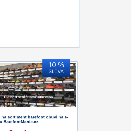
10 %
SLEVA
Platnost není časově omezena.
 na sortiment barefoot obuvi na e-
u BarefootManie.cz.