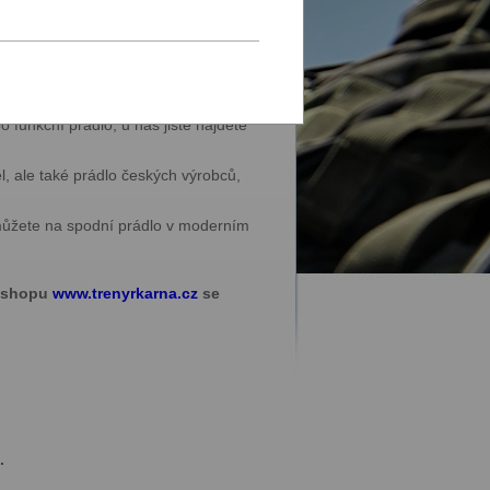
dlem
 funkční prádlo, u nás jistě najdete
l, ale také prádlo českých výrobců,
c můžete na spodní prádlo v moderním
e-shopu
www.trenyrkarna.cz
se
.