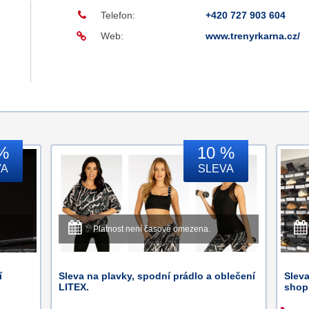
Telefon:
+420 727 903 604
Web:
www.trenyrkarna.cz/
%
10 %
VA
SLEVA
Platnost není časově omezena.
í
Sleva na plavky, spodní prádlo a oblečení
Sleva
LITEX.
shop