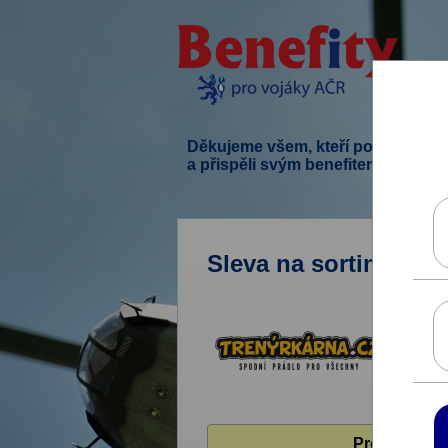
Děkujeme všem, kteří podpořili ten
a přispěli svým benefitem.
Sleva na sortiment s
Pro zobrazen