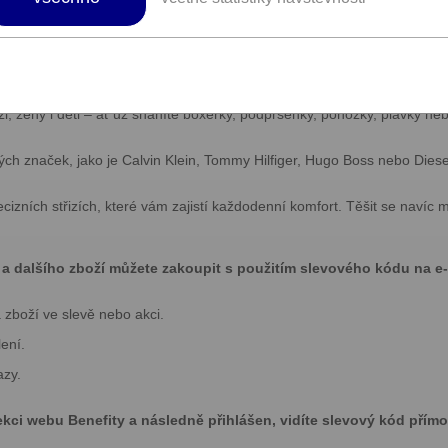
í k nějvětším e-shopům se spodním prá
, ženy i děti – ať už sháníte boxerky, podprsenky, ponožky, plavky nebo
ch značek, jako je Calvin Klein, Tommy Hilfiger, Hugo Boss nebo Diese
ecizních střizích, které vám zajistí každodenní komfort. Těšit se naví
 a dalšího zboží můžete zakoupit s použitím slevového kódu na 
 zboží ve slevě nebo akci.
ení.
azy.
ekci webu Benefity a následně přihlášen, vidíte slevový kód přímo