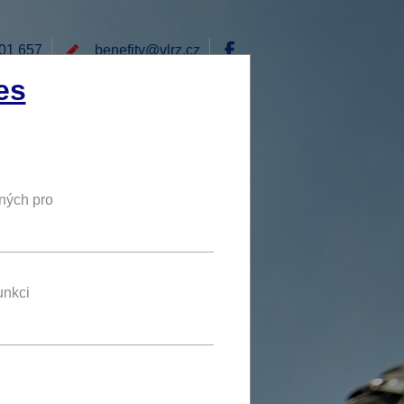
01 657
benefity@
vlrz.cz
Přihlásit
es
E
RÁD BYCH NABÍDL
DY
NOVÝ BENEFIT
ných pro
30 %
SLEVA
.cz.
unkci
benefit se líbí 5 uživatelům
u se
přihlaste
.