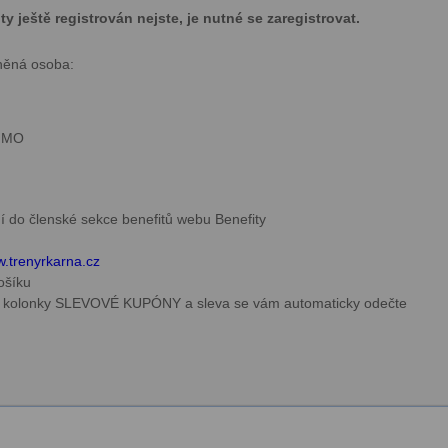
 ještě registrován nejste, je nutné se zaregistrovat.
něná osoba:
u MO
ní do členské sekce benefitů webu Benefity
.trenyrkarna.cz
košíku
do kolonky SLEVOVÉ KUPÓNY a sleva se vám automaticky odečte