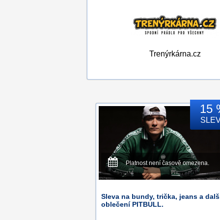
Trenýrkárna.cz
15 
SLE
Platnost není časově omezena.
Sleva na bundy, trička, jeans a dalš
oblečení PITBULL.