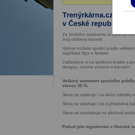
Trenýrkárna.cz patř
v České republice.
Ze širokého sortimentu si vyberou muži
svůj oblíbený kousek.
Vybírat můžete spodní prádlo věhlasný
například Styx a Nedeto.
Zakládáme si na špičkové kvalitě a pr
designu, mnoha vzorech a barvách.
Veškerý sortiment spodního prádla
slevou 30 %.
Sleva se vztahuje i na akční nabídky a
Sleva se vztahuje i na zvýhodněná bal
Sleva se nevztahuje na dárkové pouk
Pokud jste registrován v členské s