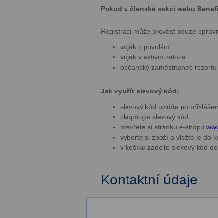
Pokud v členské sekci webu Benefity
Registraci může provést pouze opráv
voják z povolání
voják v aktivní záloze
občanský zaměstnanec rezort
Jak využít slevový kód:
slevový kód uvidíte po přihláše
zkopírujte slevový kód
otevřete si stránku e-shopu
www
vyberte si zboží a vložte je do 
v košíku zadejte slevový kód 
Kontaktní údaje