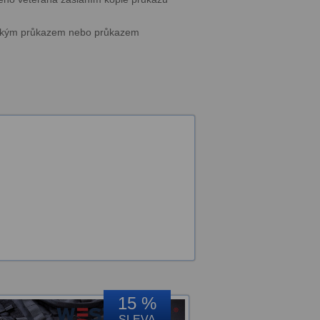
enským průkazem nebo průkazem
15 %
SLEVA