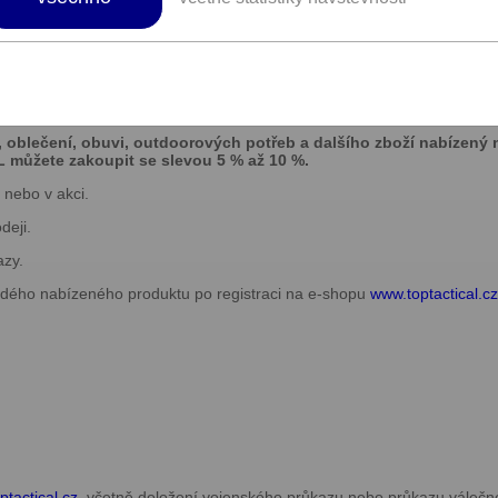
alista na značku 5.11, Helikon-Tex,
lší.
ry, outdoor, camping, airsoft.
e, oblečení, obuvi, outdoorových potřeb a dalšího zboží nabízený
můžete zakoupit se slevou 5 % až 10 %.
 nebo v akci.
deji.
azy.
každého nabízeného produktu po registraci na e-shopu
www.toptactical.cz
tactical.cz
, včetně doložení vojenského průkazu nebo průkazu válečn