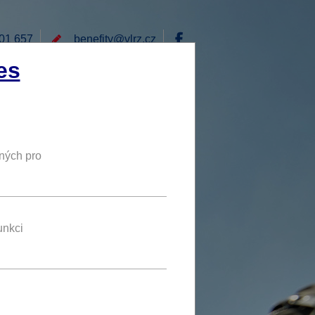
01 657
benefity@
vlrz.cz
Přihlásit
es
E
RÁD BYCH NABÍDL
DY
NOVÝ BENEFIT
ných pro
5 % - 10 %
SLEVA
TOP
unkci
benefit se líbí 2 uživatelům