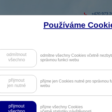
+420 973 2
Používáme Cooki
to projekt
ZAREGISTRUJTE S
ZÍSKÁTE DALŠÍ VÝHO
odmítnout
odmítne všechny Cookies včetně nezbyt
všechno
správnou funkci webu
ýstroj, oblečení a outdoorové potřeby 
přijmout
přijme jen Cookies nutné pro správnou f
jen nutné
webu
Platnost není časově omezena.
přijmout
přijme všechny Cookies
všechno
včetně statistiky návštěvnosti