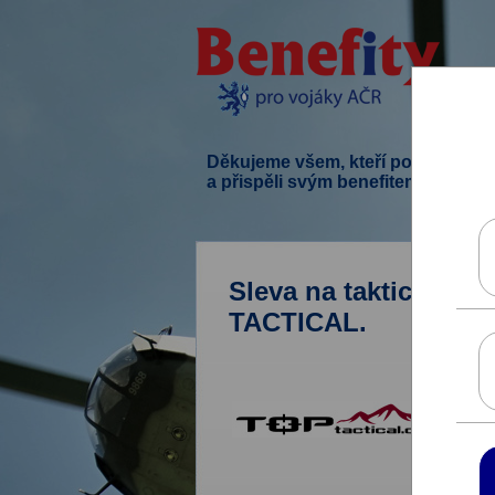
Děkujeme všem, kteří podpořili ten
a přispěli svým benefitem.
Sleva na taktickou v
TACTICAL.