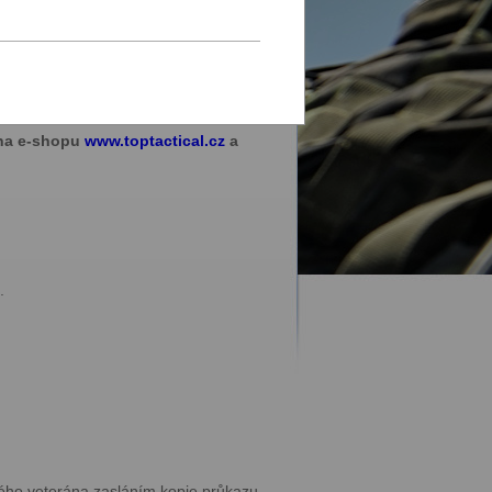
 na e-shopu
www.toptactical.cz
a
.
ého veterána zasláním kopie průkazu