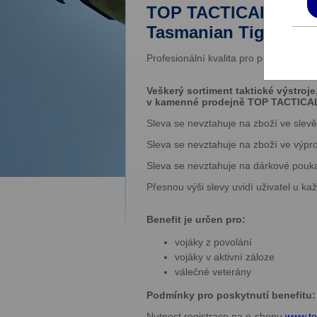
TOP TACTICAL – speci
Tasmanian Tiger a da
Profesionální kvalita pro policii, milita
Veškerý sortiment taktické výstroj
v kamenné prodejně TOP TACTICAL 
Sleva se nevztahuje na zboží ve slevě
Sleva se nevztahuje na zboží ve výpro
Sleva se nevztahuje na dárkové pouk
Přesnou výši slevy uvidí uživatel u 
Benefit je určen pro:
vojáky z povolání
vojáky v aktivní záloze
válečné veterány
Podmínky pro poskytnutí benefitu:
Nutnost registrace na e-shopu
www.top