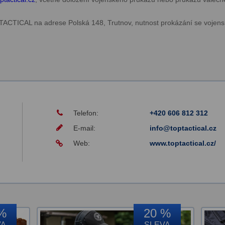
TACTICAL na adrese Polská 148, Trutnov, nutnost prokázání se voj
Telefon:
+420 606 812 312
E-mail:
info@toptactical.cz
Web:
www.toptactical.cz/
%
20 %
VA
SLEVA