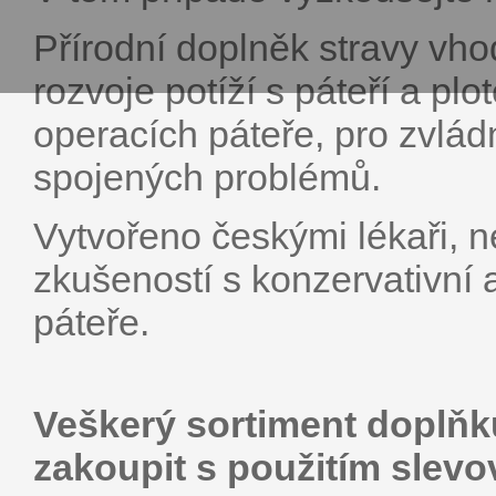
Přírodní doplněk stravy vho
rozvoje potíží s páteří a pl
operacích páteře, pro zvlád
spojených problémů.
Vytvořeno českými lékaři, n
zkušeností s konzervativní
páteře.
Veškerý sortiment doplň
zakoupit s použitím slev