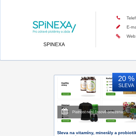
Tele
E-ma
Web
SPINEXA
20 %
SLEVA
Platnost není časově omezena.
Sleva na vitamíny, minerály a probioti