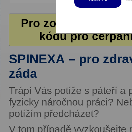
Pro zobrazení další
kódů pro čerpání
SPINEXA – pro zdrav
záda
Trápí Vás potíže s páteří 
fyzicky náročnou práci? Neb
potížím předcházet?
V tom případě vyzkoušejte