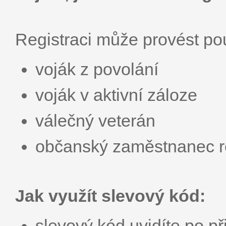
Registraci může provést p
voják z povolání
voják v aktivní záloze
válečný veterán
občanský zaměstnanec r
Jak využít slevový kód:
slevový kód uvidíte po př