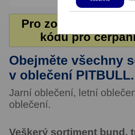
Pro zobrazení další
kódů pro čerpání
Obejměte všechny 
v oblečení PITBULL.
Jarní oblečení, letní obleče
oblečení.
Veškerý sortiment bund, tr