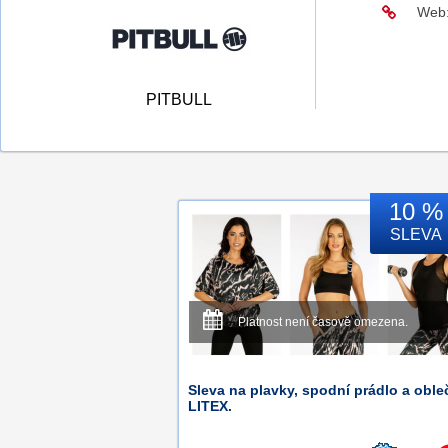
Web
PITBULL
10 %
SLEVA
Platnost není časově omezena.
Sleva na plavky, spodní prádlo a oble
LITEX.