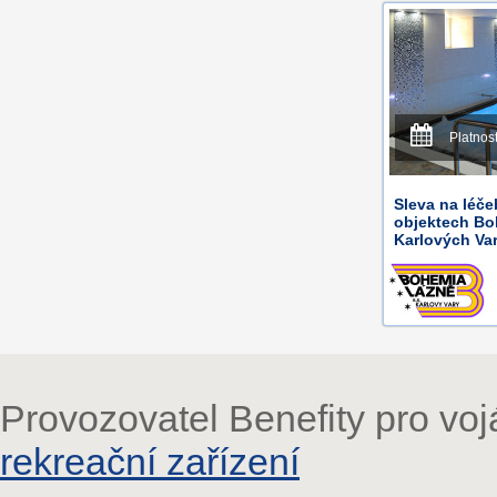
Platnos
Sleva na léče
objektech Boh
Karlových Va
Provozovatel Benefity pro vo
rekreační zařízení