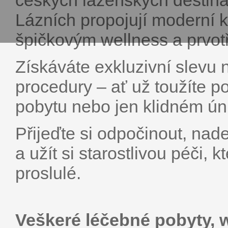
českých lázeňských destin
Lázních propojují moderní k
špičkovým wellness a prvotř
Získáváte exkluzivní slevu 
procedury – ať už toužíte 
pobytu nebo jen klidném ún
Přijeďte si odpočinout, nad
a užít si starostlivou péči,
proslulé.
Veškeré léčebné pobyty, 