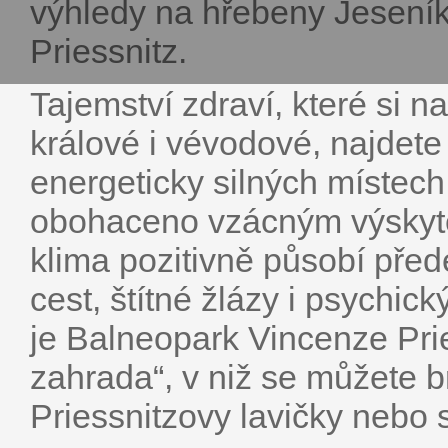
výhledy na hřebeny Jeseník
Priessnitz.
Tajemství zdraví, které si n
králové i vévodové, najdete
energeticky silných místech 
obohaceno vzácným výskyte
klima pozitivně působí př
cest, štítné žlázy i psychic
je Balneopark Vincenze Prie
zahrada“, v niž se můžete b
Priessnitzovy lavičky nebo s