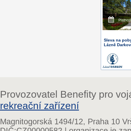
Platnos
Sleva na pob
Lázně Darkov,
Provozovatel Benefity pro vo
rekreační zařízení
Magnitogorská 1494/12, Praha 10 Vr
DIČ:CZ00000582 | organizace je zap