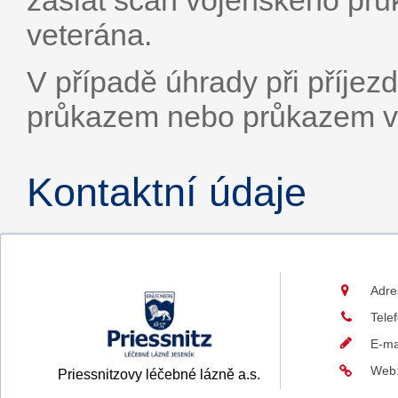
zaslat scan vojenského pr
veterána.
V případě úhrady při příjez
průkazem nebo průkazem v
Kontaktní údaje
Adre
Tele
E-ma
Web
Priessnitzovy léčebné lázně a.s.