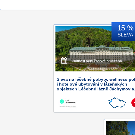
15 %
SLEVA
Platnost není časově omezena.
Sleva na léčebné pobyty, wellness po
i hotelové ubytování v lázeňských
objektech Léčebné lázně Jáchymov a.