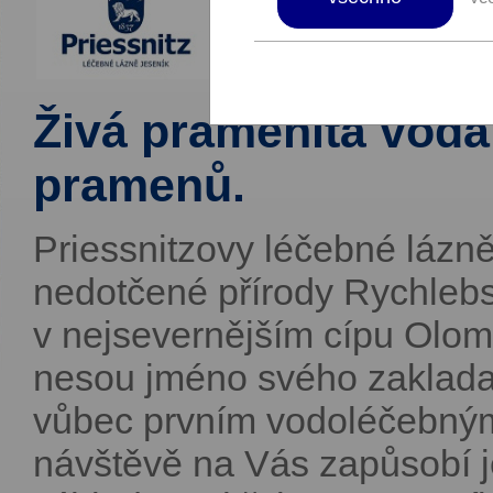
Živá pramenitá vod
pramenů.
Priessnitzovy léčebné lázně
nedotčené přírody Rychleb
v nejsevernějším cípu Olo
nesou jméno svého zakladat
vůbec prvním vodoléčebným 
návštěvě na Vás zapůsobí je