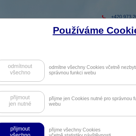
+420 973 2
Používáme Cooki
to projekt
ZAREGISTRUJTE S
ZÍSKÁTE DALŠÍ VÝHO
odmítnout
odmítne všechny Cookies včetně nezbyt
všechno
správnou funkci webu
kátní kanceláře Advokátní kancelář Pet
přijmout
přijme jen Cookies nutné pro správnou f
jen nutné
webu
Platnost není časově omezena.
přijmout
přijme všechny Cookies
všechno
včetně statistiky návštěvnosti