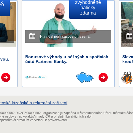
 %
zvýhodněné
balíčky
zdarma
Platnost není časově omezena.
Bonusové výhody u běžných a spořicích
Sleva
evou.
účtů Partners Banky.
krouž
enská lázeňská a rekreační zařízení
IČ:00000582 DIČ:CZ00000582 | organizace je zapsána u živnostenského Úřadu městské část
ěné osoby z řad vojáků Armády ČR a příslušníků aktivních záloh.
platkům či provizím ve vztahu k provozovateli.