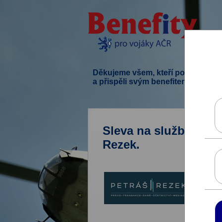
Děkujeme všem, kteří podpořili ten
a přispěli svým benefitem.
Sleva na služby advo
Rezek.