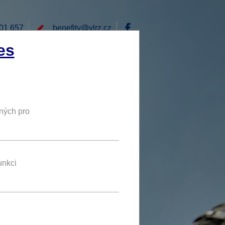
01 657
benefity@
vlrz.cz
Přihlásit
es
E
RÁD BYCH NABÍDL
DY
NOVÝ BENEFIT
ných pro
10 %
SLEVA
ráš
unkci