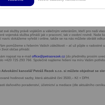
ch a účetních specialistů.
h specialistů, připravených Vám pomoci v každé situaci – ať už jde o z
. Máme odborníky pro každou oblast práva, a proto dokážeme pokrýt s
mi záležitostmi a pomůžeme vyřešit občanskoprávní spory. Zastoupím
 právní poradenství – například při sepisu smluv nebo koupi nemovitost
 své služby právě vojákům a válečným veteránům, kteří pro naši vlast 
eré vojenská služba přináší jak v pracovní, tak v osobní rovině. Naše k
tí navíc dokážeme vyřešit i online, takže se na nás můžete obrátit odkud
Vám pomůžeme s řešením Vašich záležitostí – ať už půjde o radostné u
 život občas přináší.
nám napsat na e-mail
office@
petrasrezek.cz
(do předmětu prosím uveď
číslo +420 725 293 7­66. Společně najdeme řešení na míru Vašim potře
 Advokátní kancelář Petráš Rezek s.r.o. si můžete objednat se sle
ntované hodinové sazby, která aktuálně činí 3500,– Kč + DPH.
lasti daňového poradenství, účetnictví a mediace (dle aktuálního ceníku