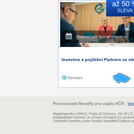
až 50
SLEVA
Platnost není časově omezena.
Investice a pojištění Partners se sl
Provozovatel Benefity pro vojáky AČR :
Voj
Magnitogorská 1494/12, Praha 10 Vršovice, 101 00 | 
podnikatelské činnosti. Je určena výhradně pro oprávn
Zveřejnění benefitu a jeho čerpání nepodléhá žádným po