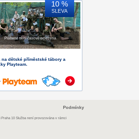
10 %
SLEVA
Platnost není časově omezena.
 na dětské příměstské tábory a
ky Playteam.
Podmínky
i Praha 10 Služba není provozována v rámci