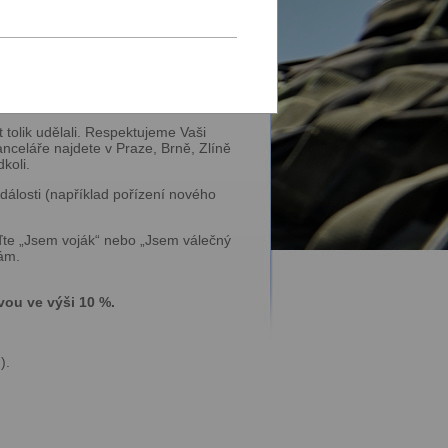
áležitosti pracovního života,
kutečně široké spektrum služeb.
e Vás v případném přestupkovém či
i.
tolik udělali. Respektujeme Vaši
anceláře najdete v Praze, Brně, Zlíně
koli.
dálosti (například pořízení nového
te „Jsem voják“ nebo „Jsem válečný
bám.
vou ve výši 10 %.
).