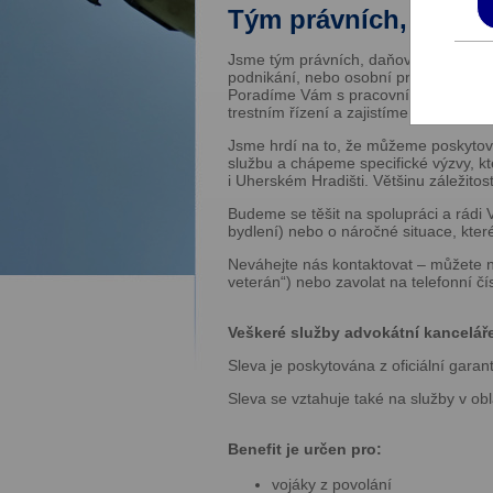
Tým právních, daňový
Jsme tým právních, daňových a účetníc
podnikání, nebo osobní právní otázky
Poradíme Vám s pracovními i rodinný
trestním řízení a zajistíme také běžné
Jsme hrdí na to, že můžeme poskytovat
službu a chápeme specifické výzvy, kt
i Uherském Hradišti. Většinu záležitos
Budeme se těšit na spolupráci a rádi 
bydlení) nebo o náročné situace, které
Neváhejte nás kontaktovat – můžete 
veterán“) nebo zavolat na telefonní 
Veškeré služby advokátní kanceláře
Sleva je poskytována z oficiální gara
Sleva se vztahuje také na služby v ob
Benefit je určen pro:
vojáky z povolání