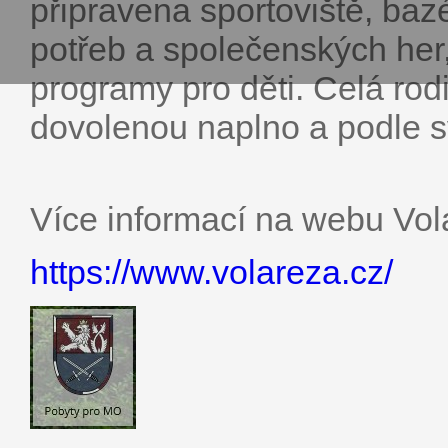
připravena sportoviště, baz
potřeb a společenských her,
programy pro děti. Celá rod
dovolenou naplno a podle s
Více informací na webu Vol
https://www.volareza.cz/