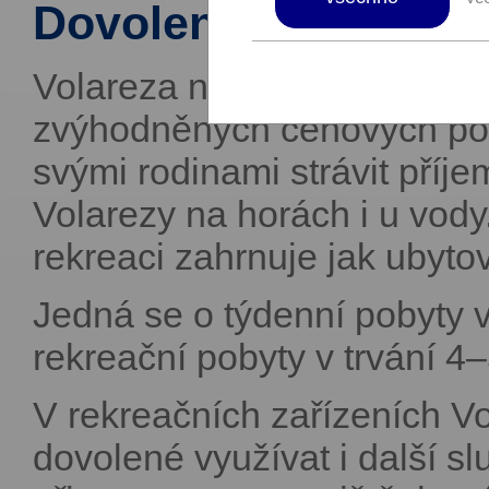
Dovolená pro celou 
Volareza nabízí vojákům A
zvýhodněných cenových pod
svými rodinami strávit příj
Volarezy na horách i u vod
rekreaci zahrnuje jak ubytov
Jedná se o týdenní pobyty v 
rekreační pobyty v trvání 4
V rekreačních zařízeních Vo
dovolené využívat i další sl