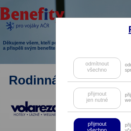
Děkujeme všem, kteří podpořili tento projekt
a přispěli svým benefitem.
odmítnout
od
všechno
sp
Rodinná dovolená.
přijmout
př
jen nutné
we
přijmout
př
všechno
vče