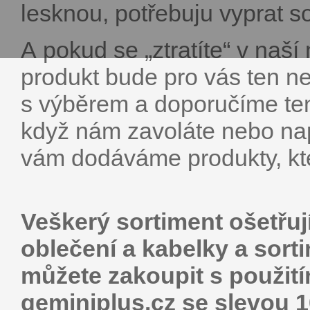
lesknou, potřebuju vyprat s
A pokud se „ztratíte“ v naší 
produkt bude pro vás ten ne
s výběrem a doporučíme ten
když nám zavoláte nebo nap
vám dodáváme produkty, kte
Veškerý sortiment ošetřuj
oblečení a kabelky a sort
můžete zakoupit s použit
geminiplus.cz se slevou 1