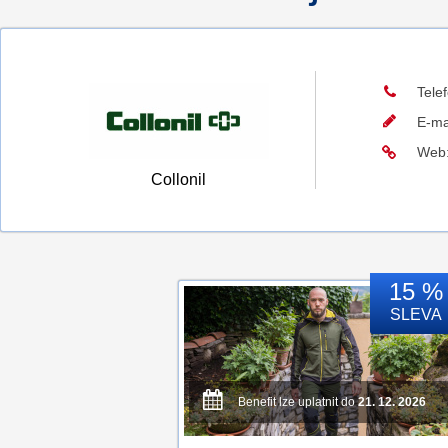
Tele
E-ma
Web
Collonil
15 %
SLEVA
Benefit lze uplatnit do
21. 12. 2026