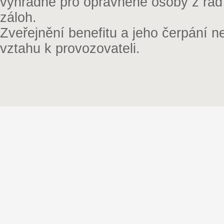
výhradně pro oprávněné osoby z řad
záloh.
Zveřejnění benefitu a jeho čerpání 
vztahu k provozovateli.