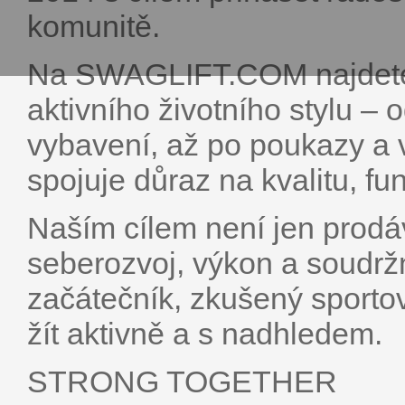
komunitě.
Na SWAGLIFT.COM najdete k
aktivního životního stylu – 
vybavení, až po poukazy a 
spojuje důraz na kvalitu, fu
Naším cílem není jen prodá
seberozvoj, výkon a soudržn
začátečník, zkušený sporto
žít aktivně a s nadhledem.
STRONG TOGETHER