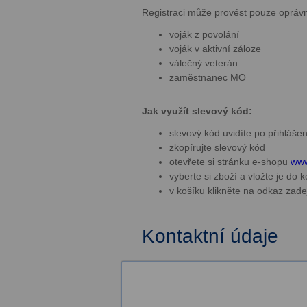
Registraci může provést pouze opráv
voják z povolání
voják v aktivní záloze
válečný veterán
zaměstnanec MO
Jak využít slevový kód:
slevový kód uvidíte po přihláše
zkopírujte slevový kód
otevřete si stránku e-shopu
www
vyberte si zboží a vložte je do 
v košíku klikněte na odkaz za
Kontaktní údaje