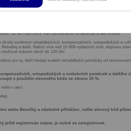
í dalších podmínek či slevových kódů pro čerpání benefit
 nebolelo.
 bolet. Už od roku 2009 Vám pomáháme žít aktivněji a bez bolesti.
e široký sortiment rehabilitačních, kompenzačních, ortopedických a c
 Rehabiq a další. Nabízí více než 15 000 výdejních míst, dopravu zdar
 možnost vrácení zboží do 120 dní.
volbou pro ty, kteří hledají kvalitní rehabilitační pomůcky od renomova
, kompenzačních, ortopedických a cvičebních pomůcek a dalšího 
koupit s použitím slevového kódu se slevou 10 %.
 nebo v akci.
deji.
ekci webu Benefity a následně přihlášen, vidíte slevový kód přímo
 ještě registrován nejste, je nutné se zaregistrovat.