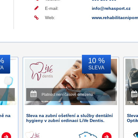
E-mail:
info@rehasport.cz
Web:
www.rehabilitacnipom
%
10 %
VA
SLEVA
Platnost není časově omezena.
ně na
Sleva na zubní ošetření a služby dentální
Sleva
hygieny v zubní ordinaci LiVe Dentis.
Opti