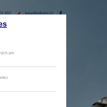
01 657
benefity@
vlrz.cz
Přihlásit
es
E
RÁD BYCH NABÍDL
DY
NOVÝ BENEFIT
ných pro
10 %
SLEVA
unkci