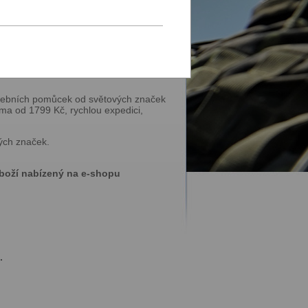
u se
přihlaste
.
vičebních pomůcek od světových značek
ma od 1799 Kč, rychlou expedici,
ných značek.
zboží nabízený na e-shopu
.