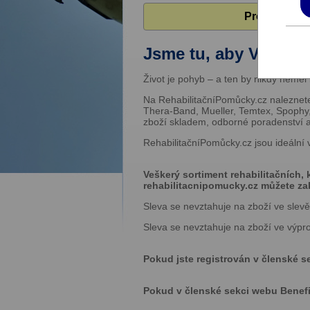
Pro zobrazen
Jsme tu, aby Vás nic
Život je pohyb – a ten by nikdy neměl
Na Rehabilitační­Pomůcky.cz naleznet
Thera-Band, Mueller, Temtex, Spophy,
zboží skladem, odborné poradenství a
Rehabilitační­Pomůcky.cz jsou ideální 
Veškerý sortiment rehabilitačních
rehabilitacni­pomucky.cz můžete za
Sleva se nevztahuje na zboží ve slevě
Sleva se nevztahuje na zboží ve výpro
Pokud jste registrován v členské s
Pokud v členské sekci webu Benefity