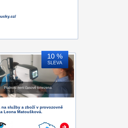
ucky.cz/
10 %
SLEVA
Platnost není časově omezena.
 na služby a zboží v provozovně
ka Leona Matoušková.