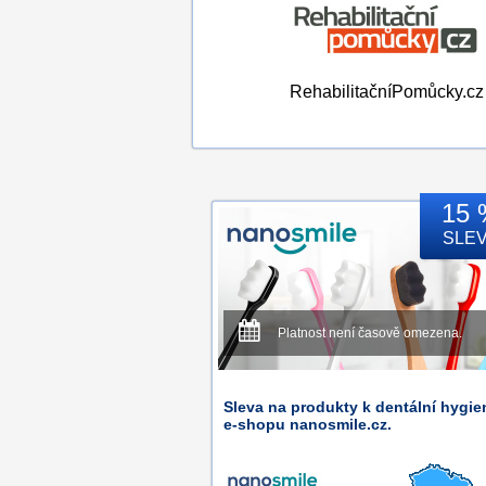
RehabilitačníPomůcky.cz
15 
SLE
Platnost není časově omezena.
Sleva na produkty k dentální hygie
e-shopu nanosmile.cz.