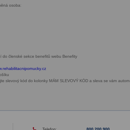
něná osoba:
ní do členské sekce benefitů webu Benefity
.rehabilitacnipomucky.cz
košíku
dejte slevový kód do kolonky MÁM SLEVOVÝ KÓD a sleva se vám autom
Telefon:
800 200 900