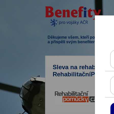
Děkujeme všem, kteří podpořili ten
a přispěli svým benefitem.
Sleva na rehabilitač
RehabilitačníPomůck