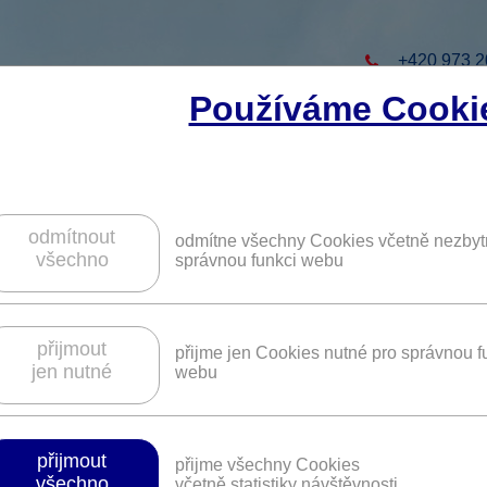
+420 973 2
Používáme Cooki
to projekt
ZAREGISTRUJTE S
ZÍSKÁTE DALŠÍ VÝHO
odmítnout
odmítne všechny Cookies včetně nezbyt
všechno
správnou funkci webu
ní a zdravotní pomůcky na e-shopu
y.cz.
přijmout
přijme jen Cookies nutné pro správnou f
jen nutné
webu
Platnost není časově omezena.
přijmout
přijme všechny Cookies
všechno
včetně statistiky návštěvnosti