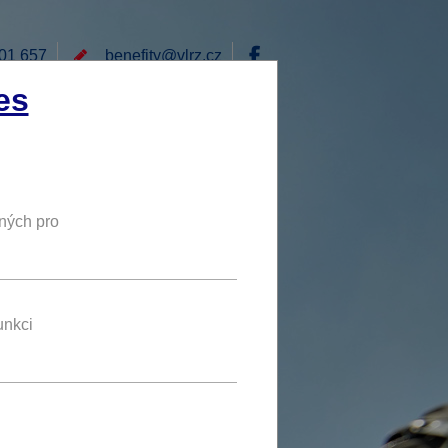
01 657
benefity@
vlrz.cz
Přihlásit
es
E
RÁD BYCH NABÍDL
DY
NOVÝ BENEFIT
ných pro
10 %
SLEVA
eus.
unkci
benefit se líbí 3 uživatelům
.