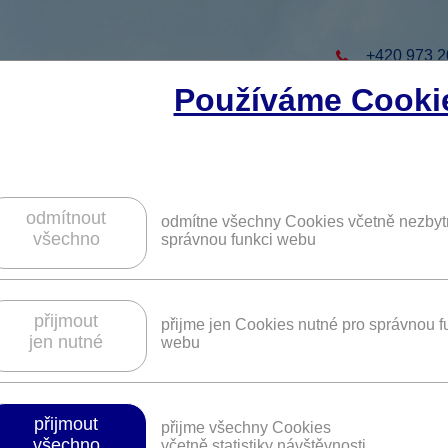
+420 973 2
Používáme Cooki
to projekt
ZAREGISTRUJTE S
ZÍSKÁTE DALŠÍ VÝHO
odmítnout
odmítne všechny Cookies včetně nezbyt
všechno
správnou funkci webu
o airsoft na e-shopu a v prodejně Anar
přijmout
přijme jen Cookies nutné pro správnou f
jen nutné
webu
Platnost není časově omezena.
přijmout
přijme všechny Cookies
pro střeleckou a airsoftovou komunitu
všechno
včetně statistiky návštěvnosti