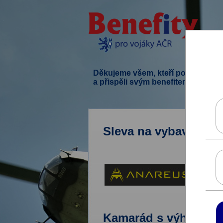
Děkujeme všem, kteří podpořili ten
a přispěli svým benefitem.
Sleva na vybavení pr
Kamarád s výhodami 