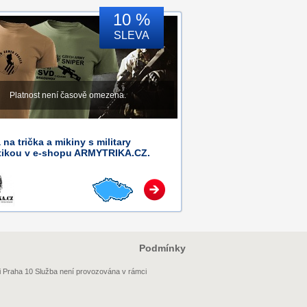
10 %
SLEVA
Platnost není časově omezena.
 na trička a mikiny s military
tikou v e-shopu ARMYTRIKA.CZ.
Podmínky
i Praha 10 Služba není provozována v rámci