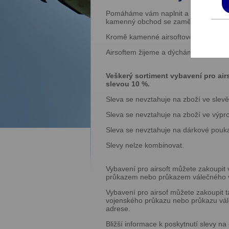
Pomáháme vám naplnit a posunout vešk
kamenný obchod se zaměřením na airs
Kromě kamenné airsoftové prodejny na
Airsoftem žijeme a dýcháme, díky č
Veškerý sortiment vybavení pro ai
slevou 10 %.
Sleva se nevztahuje na zboží ve slevě
Sleva se nevztahuje na zboží ve výpro
Sleva se nevztahuje na dárkové pouk
Slevy nelze kombinovat.
Vybavení pro airsoft můžete zakoupi
průkazem nebo průkazem válečného 
Vybavení pro airsof můžete zakoupit 
vojenského průkazu nebo průkazu vá
adrese.
Bližší informace k poskytnutí slevy n