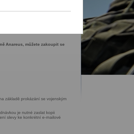
 že jsme první specializovaný
zemi.
 v nabídce.
 KAMARÁD S VÝHODAMI.
jně Anareus, můžete zakoupit se
 na základě prokázání se vojenským
dnávkou je nutné zaslat kopii
zení slevy ke konkrétní e-mailové