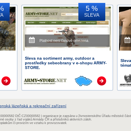
%
5 %
VA
SLEVA
Platnost není časově omezena.
Sleva na sortiment army, outdoor a
Sleva
prostředky sebeobrany v e-shopu ARMY-
téma
STORE.
enská lázeňská a rekreační zařízení
IČ:00000582 DIČ:CZ00000582 | organizace je zapsána u živnostenského Úřadu městské část
ěné osoby z řad vojáků Armády ČR a příslušníků aktivních záloh.
platkům či provizím ve vztahu k provozovateli.