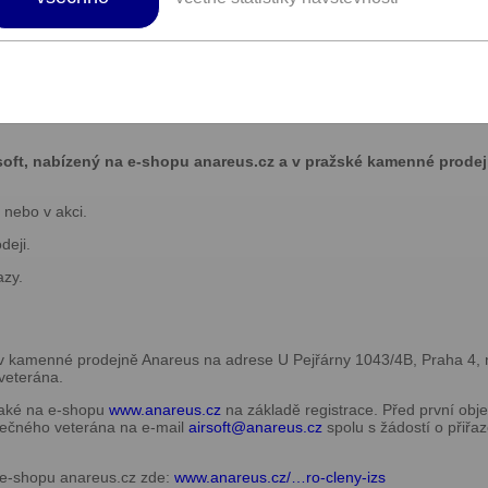
eré vaše airsoftové, vojenské a outdoorové potřeby. Jsme hrdí na to,
oft v České republice a náš showroom je v současné době největší v 
 Praze 4 p provozujeme také velký e-shop s více než 10 000 produkty
emuž hluboce rozumíme komunitě a jejím potřebám. Jsme proto tvůj
rsoft, nabízený na e-shopu anareus.cz a v pražské kamenné prode
 nebo v akci.
deji.
azy.
t v kamenné prodejně Anareus na adrese U Pejřárny 1043/4B, Praha 4,
veterána.
také na e-shopu
www.anareus.cz
na základě registrace. Před první obje
lečného veterána na e-mail
airsoft@
anareus.cz
spolu s žádostí o přiřa
a e-shopu anareus.cz zde:
www.anareus.cz/…ro-cleny-izs