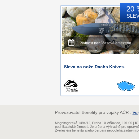
20 
SLE
Platnost není časově omezena.
Sleva na nože Dachs Knives.
Provozovatel Benefity pro vojáky AČR :
Voj
Magnitogorská 1494/12, Praha 10 Vršovice, 101 00 | 
podnikatelské činnosti. Je určena výhradně pro oprávn
Zveřejnění benefitu a jeho čerpání nepodléhá žádným po