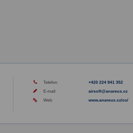
Telefon:
+420 224 941 352
E-mail:
airsoft@anareus.cz
Web:
www.anareus.cz/cs/