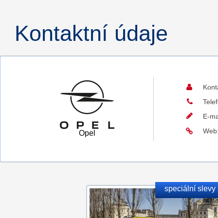
Kontaktní údaje
Kont
Tele
E-ma
Web
Opel
speciální slevy