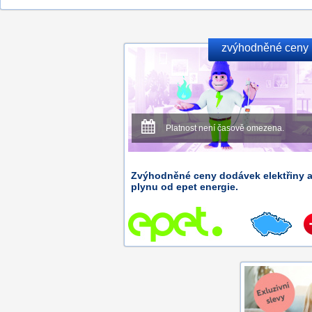
zvýhodněné ceny
Platnost není časově omezena.
Zvýhodněné ceny dodávek elektřiny 
plynu od epet energie.