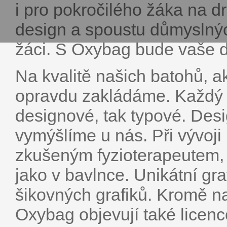
i pro pokročilého žáka na 
design a spoustu důmyslných
žáci. S Oxybag bude vaše dí
Na kvalitě našich batohů, ak
opravdu zakládáme. Každý 
designové, tak typové. Des
vymýšlíme u nás. Při vývoj
zkušeným fyzioterapeutem,
jako v bavlnce. Unikátní gra
šikovných grafiků. Kromě n
Oxybag objevují také licen