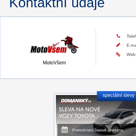
Kontaktní údaje
Tele
E-ma
Web
MotoVšem
speciální slevy
Platnost není časově omezena.