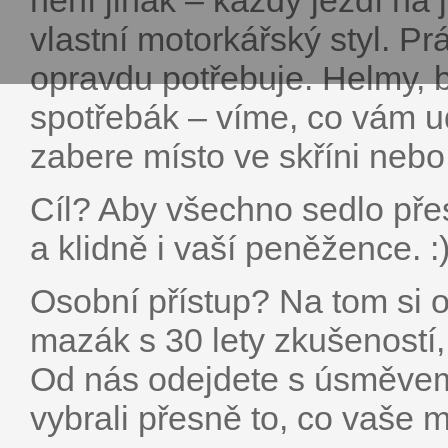
není jinak – každý jezdí na 
vlastní motorkářský styl. Pr
opravdu potřebuje. Helmy, bu
spotřebák – víme, co vám u
zabere místo ve skříni nebo
Cíl? Aby všechno sedlo pře
a klidně i vaší peněžence. :
Osobní přístup? Na tom si 
mazák s 30 lety zkušeností,
Od nás odejdete s úsměvem n
vybrali přesně to, co vaše 