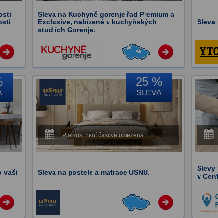
osti
Sleva na Kuchyně gorenje řad Premium a
osti
Exclusive, nabízené v kuchyňských
Sleva
studiích Gorenje.
%
25 %
A
SLEVA
Platnost není časově omezena.
Slevy
o vaši
Sleva na postele a matrace USNU.
v Cen