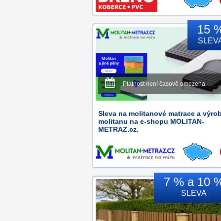
15 
SLEV
Platnost není časově omezena.
Sleva na molitanové matrace a výro
molitanu na e-shopu MOLITAN-
METRAZ.cz.
7 % a 10 
SLEVA