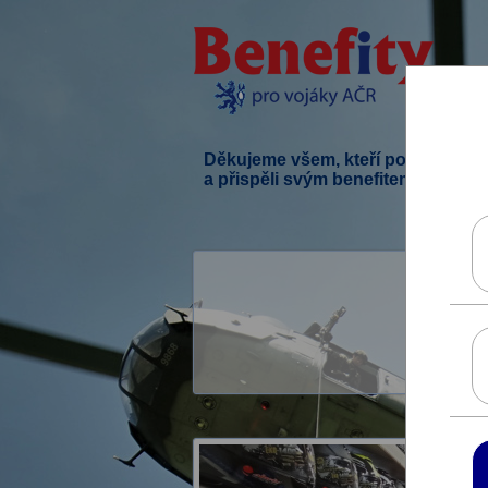
Děkujeme všem, kteří podpořili ten
a přispěli svým benefitem.