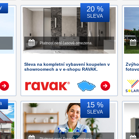
y
20 %
SLEVA
Platnost není časově omezena.
Sleva na kompletní vybavení koupelen v
Zvýho
showroomech a v e-shopu RAVAK.
fotov
a
15 %
SLEVA