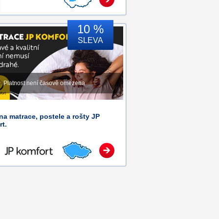
10 %
SLEVA
Platnost není časově omezena.
na matrace, postele a rošty JP
t.