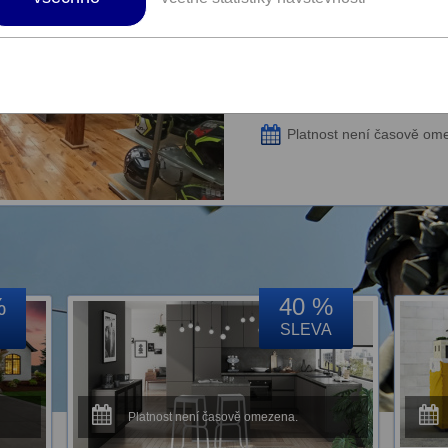
Sleva na helmy, oblečení
motorkáře v prodejnách 
MotoVšem - jsme parta, která to dělá
Platnost není časově om
%
40 %
SLEVA
Platnost není časově omezena.