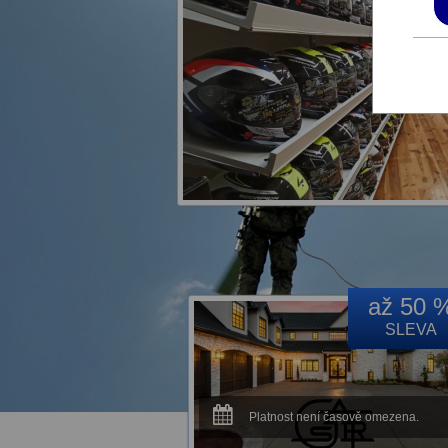
až 50 
SLEVA
Platnost není časově omezena.