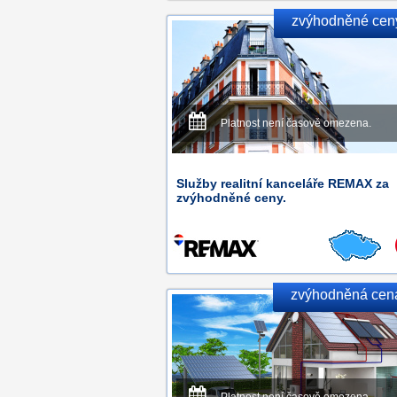
zvýhodněné cen
Platnost není časově omezena.
Služby realitní kanceláře REMAX za
zvýhodněné ceny.
zvýhodněná cen