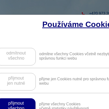
+420 973 2
Používáme Cooki
to projekt
ZAREGISTRUJTE S
ZÍSKÁTE DALŠÍ VÝHO
odmítnout
odmítne všechny Cookies včetně nezbyt
všechno
správnou funkci webu
V této sekci je pro vás připraveno
20 benefitů
přijmout
přijme jen Cookies nutné pro správnou f
jen nutné
webu
přijmout
přijme všechny Cookies
všechno
včetně statistiky návštěvnosti