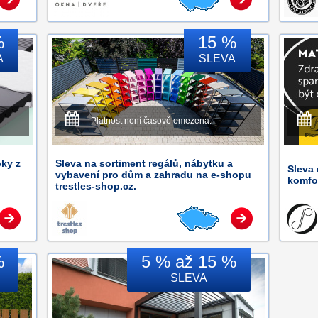
%
15 %
A
SLEVA
Platnost není časově omezena.
bky z
Sleva na sortiment regálů, nábytku a
Sleva 
vybavení pro dům a zahradu na e-shopu
komfor
trestles-shop.cz.
%
5 % až 15 %
SLEVA