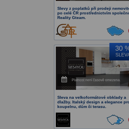
Slevy z poplatků při prodeji nemovit
po celé ČR prostřednictvím společn
Reality Gteam.
30 
SLEV
Platnost není časově omezena.
Sleva na velkoformátové obklady a
dlažby. Italský design a elegance pr
koupelnu, dům či terasu.