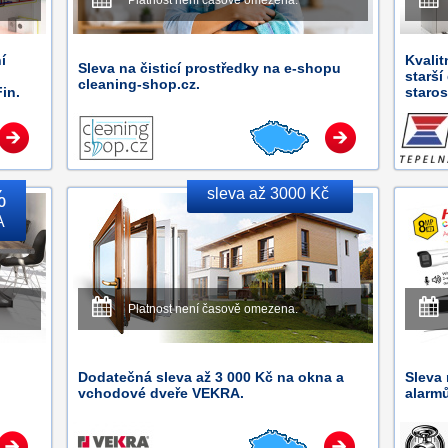
Platnost není časově omezena.
í
Kvalit
Sleva na čisticí prostředky na e-shopu
starší
cleaning-shop.cz.
in.
staros
%
sleva až 3000 Kč
A
Platnost není časově omezena.
Dodatečná sleva až 3 000 Kč na okna a
Sleva
vchodové dveře VEKRA.
alarm