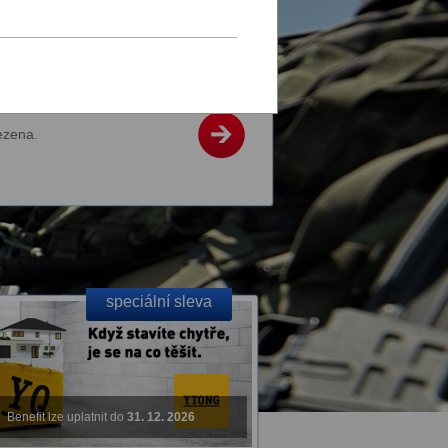
 a vybavení pro
a e-shopu MotoVšem.
 jinak!
ezena.
speciální sleva
Benefit lze uplatnit do
31. 12. 2026