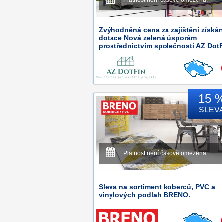
Platnost není časově omezena.
Zvýhodněná cena za zajištění získán
dotace Nová zelená úsporám
prostřednictvím společnosti AZ DotF
15 
SLEV
Platnost není časově omezena.
Sleva na sortiment koberců, PVC a
vinylových podlah BRENO.