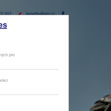
01 657
benefity@
vlrz.cz
Přihlásit
es
E
RÁD BYCH NABÍDL
DY
NOVÝ BENEFIT
ných pro
unkci
7 %
SLEVA