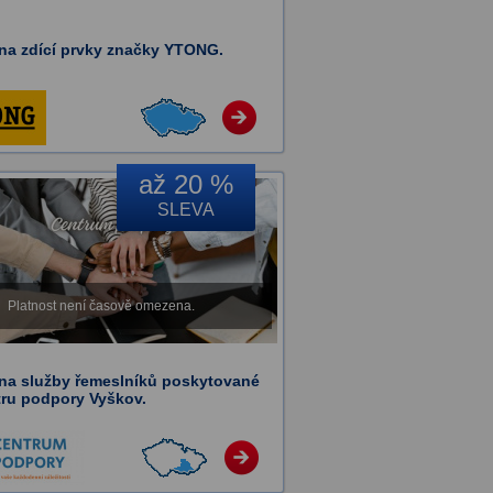
 na zdící prvky značky YTONG.
až 20 %
SLEVA
Platnost není časově omezena.
 na služby řemeslníků poskytované
tru podpory Vyškov.