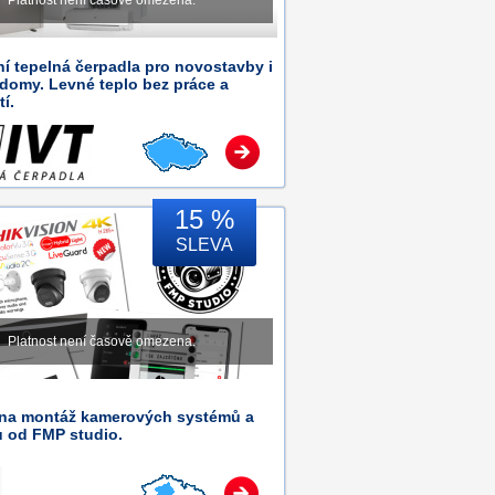
Platnost není časově omezena.
ní tepelná čerpadla pro novostavby i
 domy. Levné teplo bez práce a
tí.
15 %
SLEVA
Platnost není časově omezena.
 na montáž kamerových systémů a
ů od FMP studio.