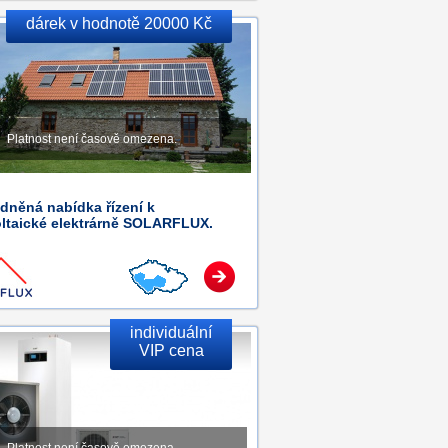
dárek v hodnotě 20000 Kč
Platnost není časově omezena.
dněná nabídka řízení k
oltaické elektrárně SOLARFLUX.
individuální
VIP cena