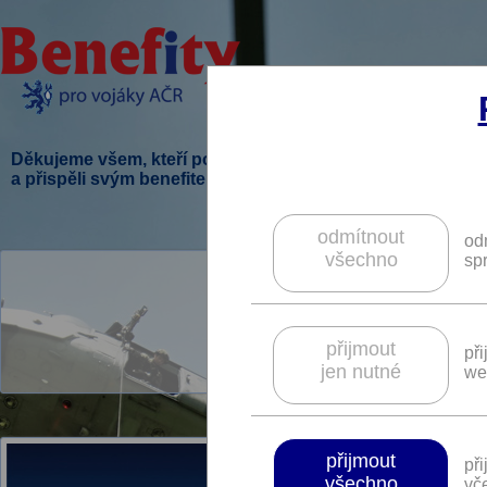
Děkujeme všem, kteří podpořili tento projekt
a přispěli svým benefitem.
odmítnout
od
všechno
sp
V této sekci je 
přijmout
př
jen nutné
we
přijmout
př
všechno
vče