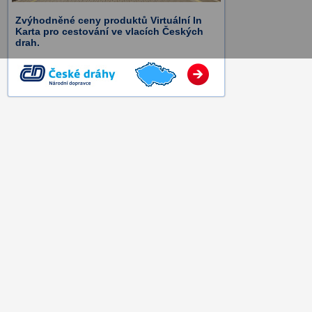
Zvýhodněné ceny produktů Virtuální In
Karta pro cestování ve vlacích Českých
drah.