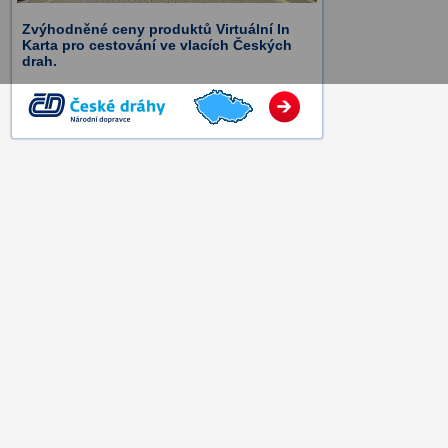
Zvýhodněné ceny produktů Virtuální In
Karta pro cestování ve vlacích Českých
drah.