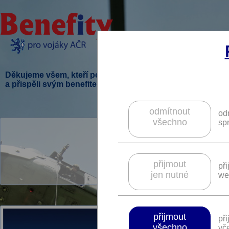
Děkujeme všem, kteří podpořili tento projekt
a přispěli svým benefitem.
odmítnout
od
všechno
sp
V této sekci je 
přijmout
př
jen nutné
we
přijmout
př
všechno
vče