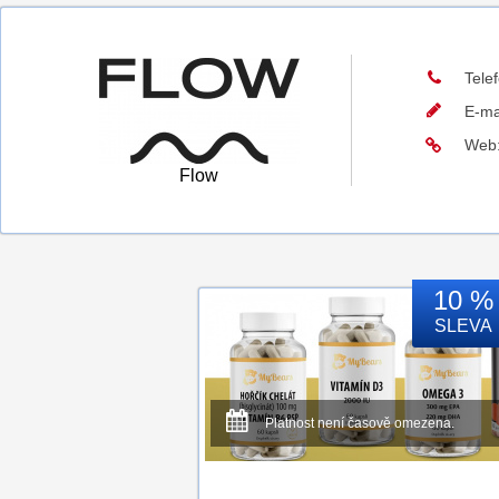
Tele
E-ma
Web
Flow
10 %
SLEVA
Platnost není časově omezena.