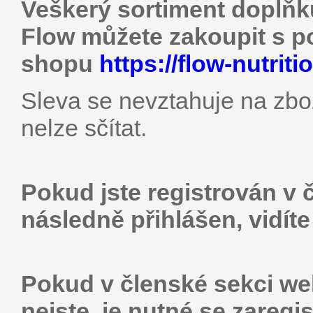
Veškerý sortiment doplňk
Flow můžete zakoupit s p
shopu
https://flow-nutriti
Sleva se nevztahuje na zbož
nelze sčítat.
Pokud jste registrován v 
následně přihlášen, vidít
Pokud v členské sekci web
nejste, je nutné se zaregis