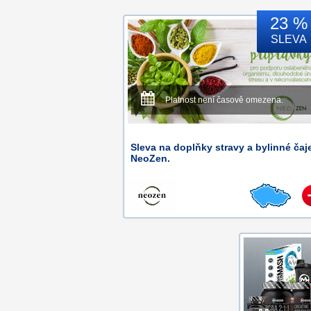
23 %
SLEVA
Platnost není časově omezena.
Sleva na doplňky stravy a bylinné čaj
NeoZen.