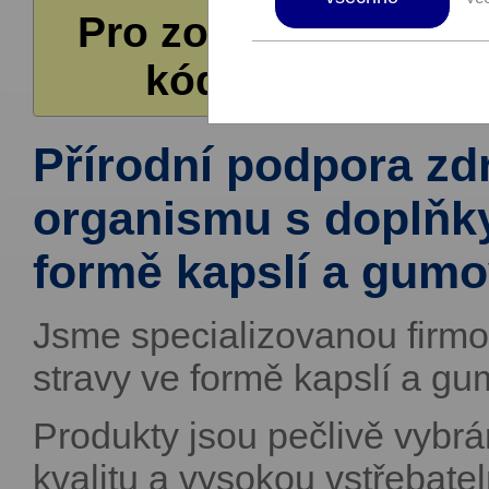
Pro zobrazení další
kódů pro čerpání
Přírodní podpora zd
organismu s doplňky
formě kapslí a gum
Jsme specializovanou firm
stravy ve formě kapslí a g
Produkty jsou pečlivě vybr
kvalitu a vysokou vstřebate