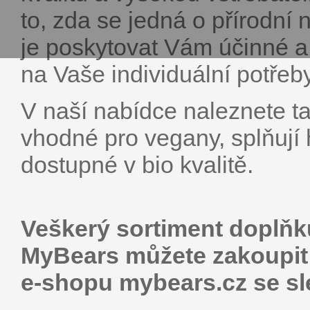
to, zda se jedná o přírodní
je poskytovat Vám účinné a 
na Vaše individuální potřeby
V naší nabídce naleznete ta
vhodné pro vegany, splňují 
dostupné v bio kvalitě.
Veškerý sortiment doplňk
MyBears můžete zakoupit
e-shopu mybears.cz se sl