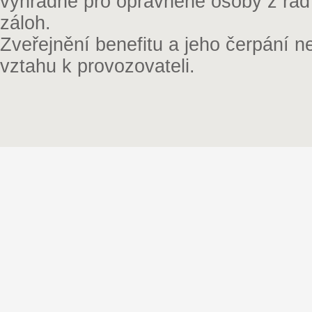
výhradně pro oprávněné osoby z řad
záloh.
Zveřejnění benefitu a jeho čerpání 
vztahu k provozovateli.