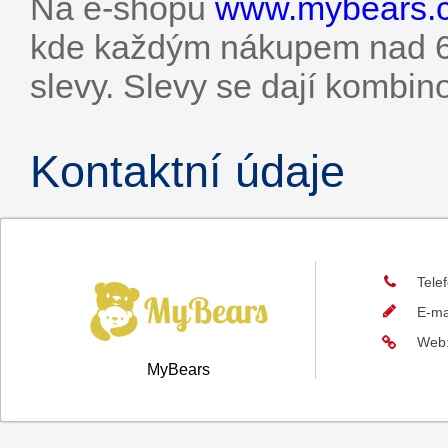
Na e-shopu
www.mybears.
kde každým nákupem nad 60
slevy. Slevy se dají kombin
Kontaktní údaje
Tele
E-ma
Web
MyBears