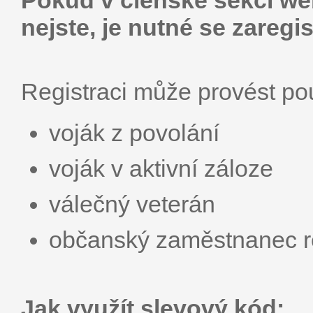
Pokud v členské sekci web
nejste, je nutné se zaregis
Registraci může provést p
voják z povolání
voják v aktivní záloze
válečný veterán
občanský zaměstnanec r
Jak využít slevový kód: