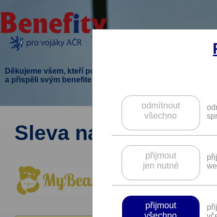
Děkujeme všem, kteří podpořili tento projekt
a přispěli svým benefitem.
odmítnout
od
všechno
sp
Sleva na doplňky st
přijmout
př
jen nutné
we
přijmout
př
všechno
vče